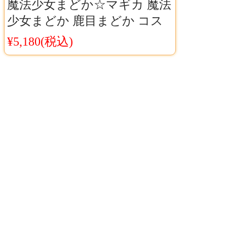
魔法少女まどか☆マギカ 魔法
少女まどか 鹿目まどか コス
プレウィッグ Cosyaya通販 送
¥5,180(税込)
料無料