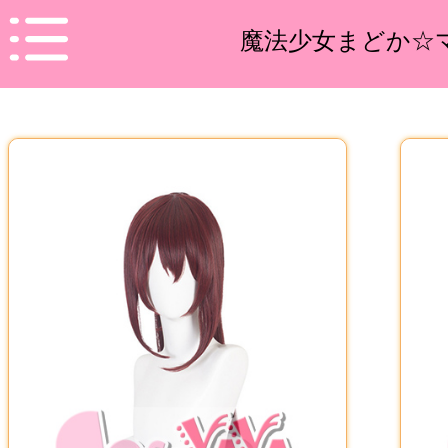
魔法少女まどか☆