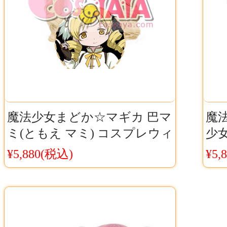
魔法少女まどか☆マギカ 巴マ
魔
ミ(ともえ マミ) コスプレウィ
少
ッグ Cosyaya通販 送料無料
プレ
¥5,880(税込)
¥5,
料