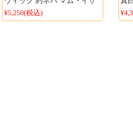
ウィッグ 約ネバ マム・イザ
真
ベラ ママ コスプレウィッグ
安 
¥5,250(税込)
¥4,
グ