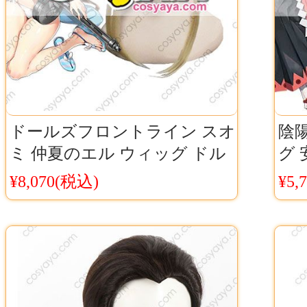
ドールズフロントライン スオ
陰
ミ 仲夏のエル ウィッグ ドル
グ 
フロ 水着スオミ コスプレウ
料
¥8,070(税込)
¥5,
ィッグ