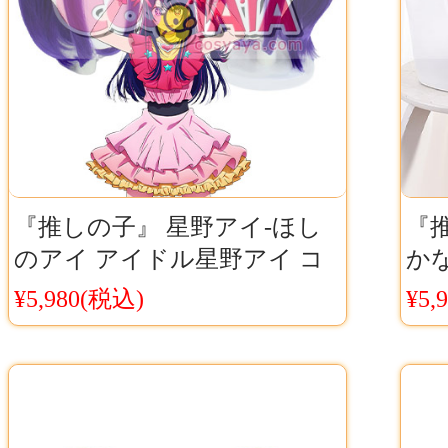
『推しの子』 星野アイ-ほし
『推
のアイ アイドル星野アイ コ
か
スプレ ウィッグ Cosyaya通販
Co
¥5,980(税込)
¥5,
送料無料