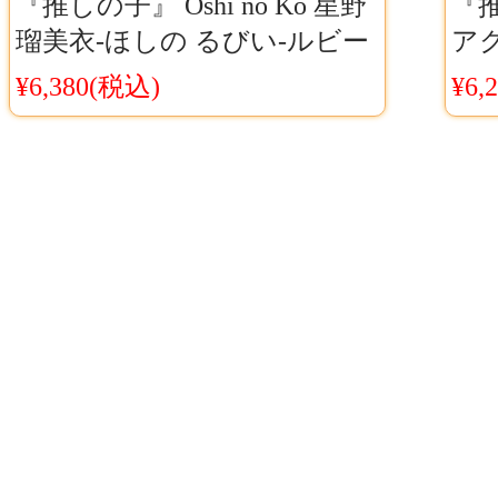
『推しの子』 Oshi no Ko 星野
『推
瑠美衣-ほしの るびい-ルビー
アク
コスプレウィッグ Cosyaya通
レ用
¥6,380(税込)
¥6,
販 送料無料
料