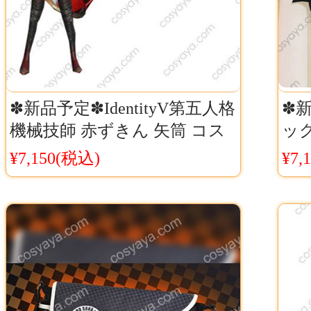
✽新品予定✽IdentityV第五人格
✽
機械技師 赤ずきん 矢筒 コス
ッグ
プレ道具 弓 コスチューム
ッグ
¥7,150(税込)
¥7,