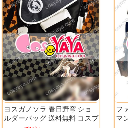
ヨスガノソラ 春日野穹 ショ
フ
ルダーバッグ 送料無料 コスプ
マ
レグッズ 斜めバッグ
ター