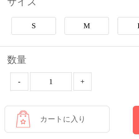
サイズ
S
M
数量
-
+