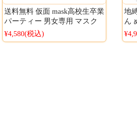
送料無料 仮面 mask高校生卒業
地
パーティー 男女専用 マスク
ん
フリーサイズ
花子
¥4,580(税込)
¥4,
さ