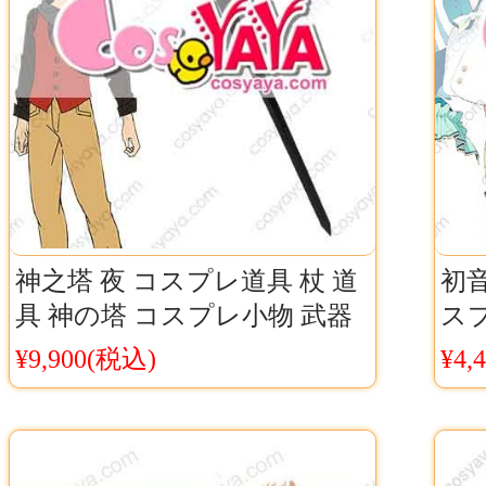
神之塔 夜 コスプレ道具 杖 道
初音
具 神の塔 コスプレ小物 武器
ス
コスプレ コスチューム 神之
呼
¥9,900(税込)
¥4,
塔 -Tower of God-
フィギ
ver.