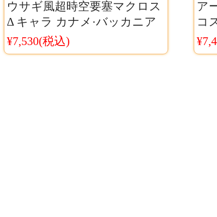
ウサギ風超時空要塞マクロス
ア
Δ キャラ カナメ·バッカニア
コス
仮装 コスプレ シューズ
ク
¥7,530(税込)
¥7,
ム