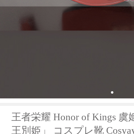
王者栄耀 Honor of Kings
王別姫」 コスプレ靴 Cosya