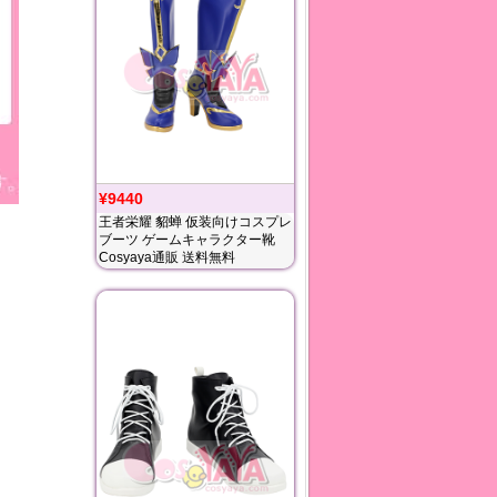
¥9440
王者栄耀 貂蝉 仮装向けコスプレ
ブーツ ゲームキャラクター靴
Cosyaya通販 送料無料