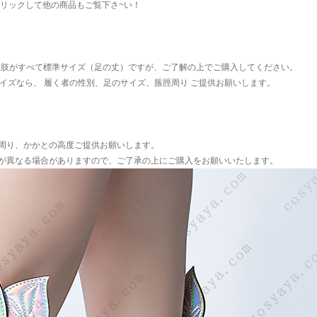
リックして他の商品もご覧下さ~い！
択肢がすべて標準サイズ（足の丈）ですが、ご了解の上でご購入してください。
サイズなら、 履く者の性別、足のサイズ、脹脛周り ご提供お願いします。
周り、かかとの高度ご提供お願いします。
が異なる場合がありますので、ご了承の上にご購入をお願いいたします。