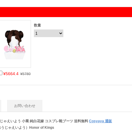
数量
¥5664.4
¥5780
お問い合わせ
ng おうじゃえいよう 小喬 純白花嫁 コスプレ靴ブーツ
送料無料
Cosyaya 通販
じゃえいよう）Honor of Kings