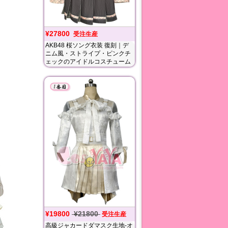
¥27800
受注生産
AKB48 桜ソング衣装 復刻｜デ
ニム風・ストライプ・ピンクチ
ェックのアイドルコスチューム
¥19800
¥21800
受注生産
高級ジャカードダマスク生地-オ