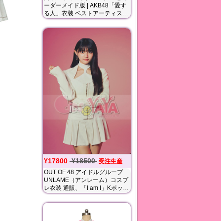
ーダーメイド版 | AKB48「愛す
る人」衣装 ベストアーティスト
2019 ライブ衣装
¥17800
¥18500
受注生産
OUT OF 48 アイドルグループ
UNLAME（アンレーム）コスプ
レ衣装 通販、「I am I」Kポップ
スタイルのダンス服