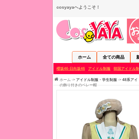
cosyayaへようこそ！
ホーム
全ての商品
櫻坂46·日向坂46
アイドル制服
韓国アイドル
ホーム ->
アイドル制服・学生制服
->
48系アイ
の飾り付きのベレー帽