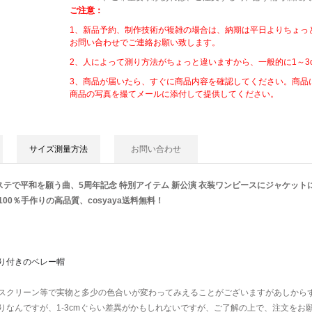
ご注意：
1、新品予約、制作技術が複雑の場合は、納期は平日よりちょっ
お問い合わせでご連絡お願い致します。
2、人によって測り方法がちょっと違いますから、一般的に1～3
3、商品が届いたら、すぐに商品内容を確認してください。商品
商品の写真を撮てメールに添付して提供してください。
サイズ測量方法
お問い合わせ
Ｍステで平和を願う曲、5周年記念 特別アイテム 新公演 衣装ワンピースにジャケット
0％手作りの高品質、cosyaya送料無料！
り付きのベレー帽
スクリーン等で実物と多少の色合いが変わってみえることがございますがあしから
なんですが、1-3cmぐらい差異がかもしれないですが、ご了解の上で、注文をお