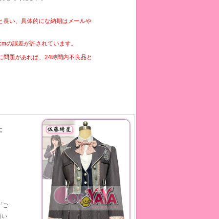
と長い、具体的にな納期はメールや
cmの誤差が許されています。
に問題があれば、24時間内不良品と
に
ずご
願い