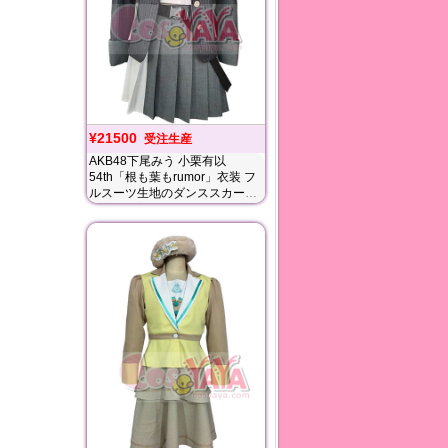
¥21500
受注生産
AKB48下尾みう 小栗有以
54th「根も葉もrumor」衣装 フ
ルスーツ生地のダンススカート
私服でも着れるよね~