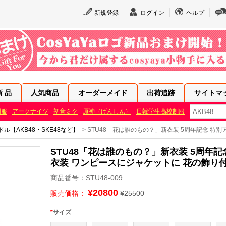
新規登録
ログイン
ヘルプ
新 品
人気商品
オーダーメイド
出荷追跡
サイトマ
制服
アークナイツ
初音ミク
原神（げんしん）
日韓学生高校制服
ドル【AKB48・SKE48など】
-> STU48「花は誰のもの？」新衣装 5周年記念 特
STU48「花は誰のもの？」新衣装 5周年記
衣装 ワンピースにジャケットに 花の飾り
商品番号：STU48-009
¥20800
販売価格：
¥25500
*
サイズ