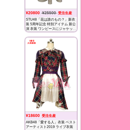
¥20800
¥25500
受注生産
STU48「花は誰のもの？」新衣
装 5周年記念 特別アイテム 新公
演 衣装 ワンピースにジャケット
に 花の飾り付きのベレー帽
¥18600
受注生産
AKB48「愛する人」衣装 ベスト
アーティスト2019 ライブ衣装