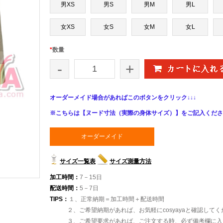
男XS
男S
男M
男L
女XS
女S
女M
女L
*
数量
-
+
オーダーメイド場合があればこのボタンをクリック↓↓↓
※こちらは【ヌード寸法（実際の身体サイズ）】をご記入くださ
オーダーメイド
サイズ一覧表
サイズ測量方法
加工時間：
7－15日
配送時間：
5－7日
TIPS：
１、正常納期＝加工時間＋配送時間
２、ご希望納期があれば、お気軽にcosyayaと確認して
３、ご希望要求があれば、ご注文する時、必ず備考欄に入