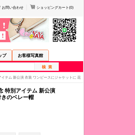
お問い合わせ
ショッピングカート(
0
)
ップ
お客様写真館
別アイテム 新公演 衣装 ワンピースにジャケットに 花
念 特別アイテム 新公演
付きのベレー帽