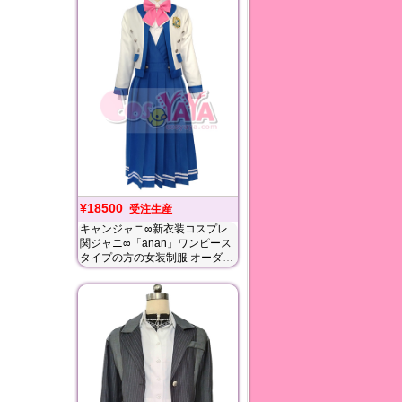
¥18500
受注生産
キャンジャニ∞新衣装コスプレ
関ジャニ∞「anan」ワンピース
タイプの方の女装制服 オーダー
メイド受注開始~男性サイズも
対応