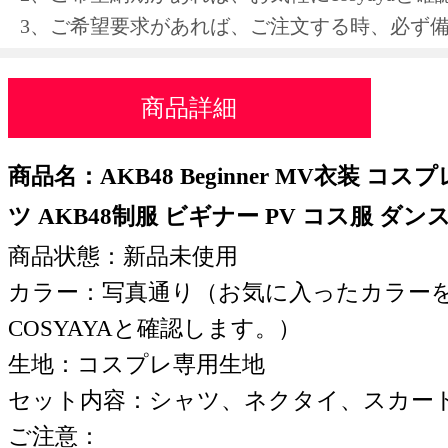
3、ご希望要求があれば、ご注文する時、必ず
商品詳細
商品名：AKB48 Beginner MV衣装 
ツ AKB48制服 ビギナー PV コス服 ダン
商品状態：新品未使用
カラー：写真通り（お気に入ったカラー
COSYAYAと確認します。）
生地：コスプレ専用生地
セット内容：シャツ、ネクタイ、スカー
ご注意：