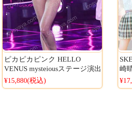
ピカピカピンク HELLO
SK
VENUS mysteiousステージ演出
崎晴
ワンピース衣装ハロービーナ
¥15,880(税込)
¥17
ス ライブ舞台仮装衣装