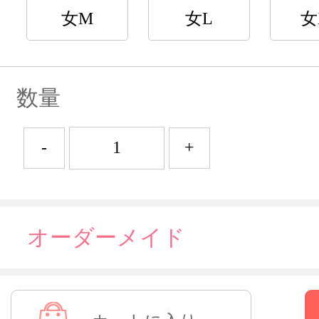
女M
女L
女
数量
-
+
オーダーメイド