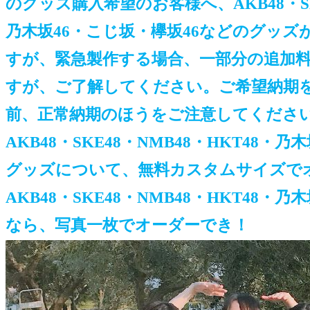
のグッズ購入希望のお客様へ、AKB48・SKE
乃木坂46・こじ坂・欅坂46などのグッ
すが、緊急製作する場合、一部分の追加
すが、ご了解してください。ご希望納期
前、正常納期のほうをご注意してくださ
AKB48・SKE48・NMB48・HKT48
グッズについて、無料カスタムサイズで
AKB48・SKE48・NMB48・HKT48・
なら、写真一枚でオーダーでき！