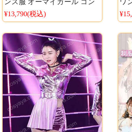
ンス服 オーマイガール コン
ワ
サート ステージ 演出服 白い
衣
¥13,790(税込)
¥15