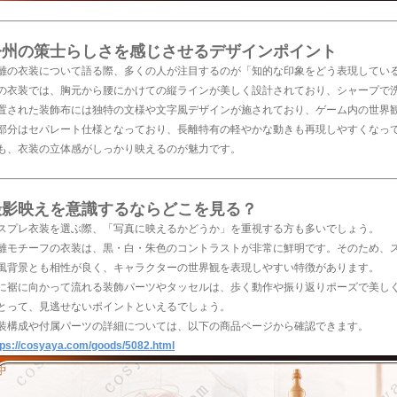
今州の策士らしさを感じさせるデザインポイント
離の衣装について語る際、多くの人が注目するのが「知的な印象をどう表現してい
の衣装では、胸元から腰にかけての縦ラインが美しく設計されており、シャープで
置された装飾布には独特の文様や文字風デザインが施されており、ゲーム内の世界
部分はセパレート仕様となっており、長離特有の軽やかな動きも再現しやすくなっ
も、衣装の立体感がしっかり映えるのが魅力です。
撮影映えを意識するならどこを見る？
スプレ衣装を選ぶ際、「写真に映えるかどうか」を重視する方も多いでしょう。
離モチーフの衣装は、黒・白・朱色のコントラストが非常に鮮明です。そのため、
風背景とも相性が良く、キャラクターの世界観を表現しやすい特徴があります。
に裾に向かって流れる装飾パーツやタッセルは、歩く動作や振り返りポーズで美し
とって、見逃せないポイントといえるでしょう。
装構成や付属パーツの詳細については、以下の商品ページから確認できます。
tps://cosyaya.com/goods/5082.html