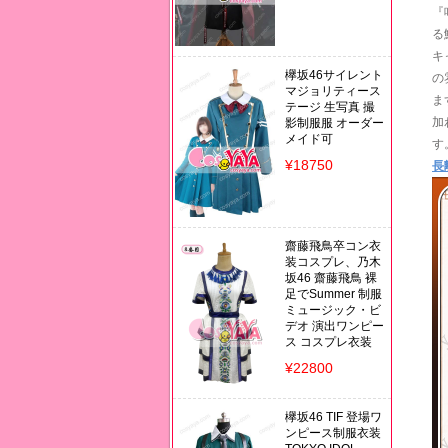
『
る
キ
欅坂46サイレント
の
マジョリティース
ま
テージ 生写真 撮
加
影制服服 オーダー
メイド可
す
¥18750
長
齋藤飛鳥卒コン衣
装コスプレ、乃木
坂46 齋藤飛鳥 裸
足でSummer 制服
ミュージック・ビ
デオ 演出ワンピー
ス コスプレ衣装
¥22800
欅坂46 TIF 登場ワ
ンピース制服衣装