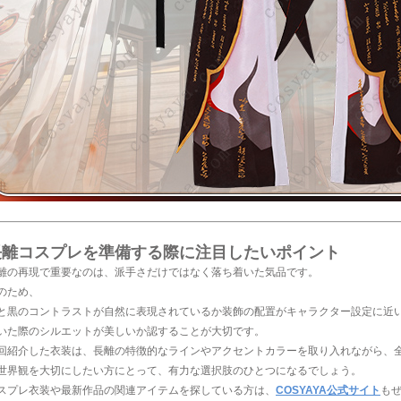
長離コスプレを準備する際に注目したいポイント
離の再現で重要なのは、派手さだけではなく落ち着いた気品です。
のため、
と黒のコントラストが自然に表現されているか
装飾の配置がキャラクター設定に近
いた際のシルエットが美しいか
認することが大切です。
回紹介した衣装は、長離の特徴的なラインやアクセントカラーを取り入れながら、
世界観を大切にしたい方にとって、有力な選択肢のひとつになるでしょう。
スプレ衣装や最新作品の関連アイテムを探している方は、
COSYAYA公式サイト
も