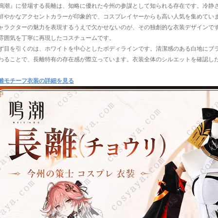
鳴潮』に登場する長離は、知略に優れた今州の参謀として知られる存在です。冷静
鮮やかなアクセントカラーが印象的で、コスプレイヤーからも高い人気を集めてい
ャラクターの魅力を表現するうえで欠かせないのが、その独創的な衣装デザインで
雰囲気を丁寧に再現したコスチュームです。
ず目を引くのは、ホワイトを中心としたボディラインです。清潔感のある白地にブ
わることで、長離特有の存在感が際立っています。衣装全体のシルエットを確認し
。
離モチーフ衣装の詳細を見る