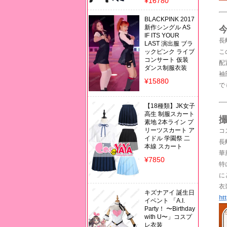
¥16780
BLACKPINK 2017
新作シングル AS
IF ITS YOUR
長
LAST 演出服 ブラ
ックピンク ライブ
こ
コンサート 仮装
配
ダンス制服衣装
袖
¥15880
で
【18種類】JK女子
高生 制服スカート
素地 2本ライン プ
リーツスカート ア
コ
イドル 学園祭 二
長
本線 スカート
華
¥7850
特
に
衣
キズナアイ 誕生日
ht
イベント 「A.I.
Party！ 〜Birthday
with U〜」コスプ
レ衣装