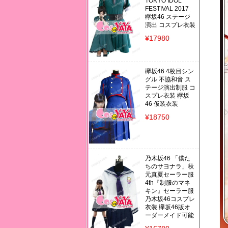
TOKYO IDOL
FESTIVAL 2017
欅坂46 ステージ
演出 コスプレ衣装
¥17980
欅坂46 4枚目シン
グル 不協和音 ス
テージ演出制服 コ
スプレ衣装 欅坂
46 仮装衣装
¥18750
乃木坂46 「僕た
ちのサヨナラ」秋
元真夏セーラー服
4th『制服のマネ
キン』セーラー服
乃木坂46コスプレ
衣装 欅坂46版オ
ーダーメイド可能