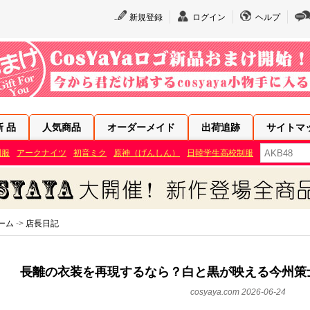
新規登録
ログイン
ヘルプ
新 品
人気商品
オーダーメイド
出荷追跡
サイトマ
制服
アークナイツ
初音ミク
原神（げんしん）
日韓学生高校制服
ーム
->
店長日記
長離の衣装を再現するなら？白と黒が映える今州策
cosyaya.com 2026-06-24