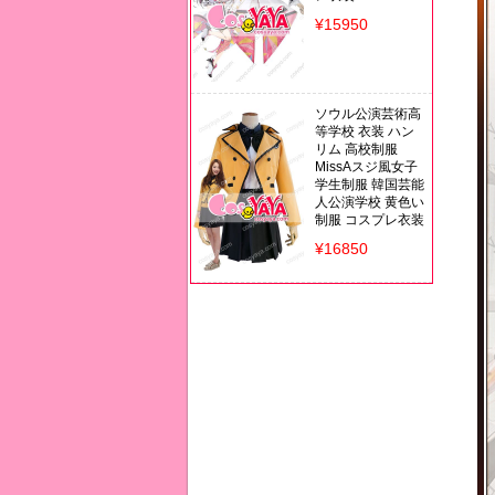
¥15950
ソウル公演芸術高
等学校 衣装 ハン
リム 高校制服
MissAスジ風女子
学生制服 韓国芸能
人公演学校 黄色い
制服 コスプレ衣装
¥16850