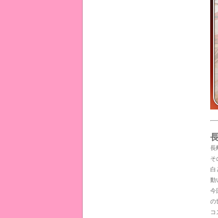
長
そ
白
動
今
の
コ