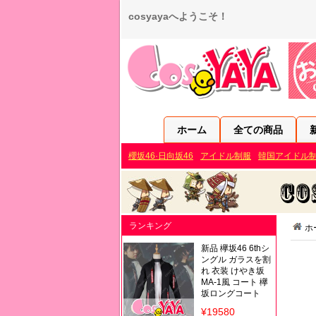
cosyayaへようこそ！
ホーム
全ての商品
櫻坂46·日向坂46
アイドル制服
韓国アイドル
ランキング
ホ
新品 欅坂46 6thシ
ングル ガラスを割
れ 衣装 けやき坂
MA-1風 コート 欅
坂ロングコート
¥19580