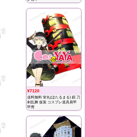
¥7120
送料無料 蛍丸(ほたるまる) 鎧 刀
剣乱舞 仮装 コスプレ道具肩甲
甲冑