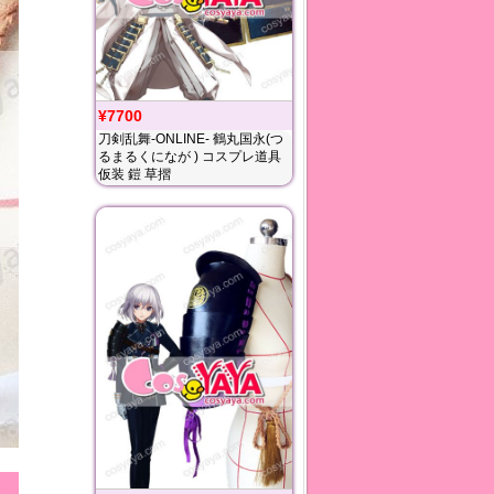
¥7700
刀剣乱舞-ONLINE- 鶴丸国永(つ
るまるくになが ) コスプレ道具
仮装 鎧 草摺