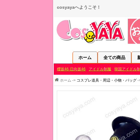
cosyayaへようこそ！
ホーム
全ての商品
櫻坂46·日向坂46
アイドル制服
韓国アイドル
ホーム ->
コスプレ道具・周辺・小物・バッグ
-