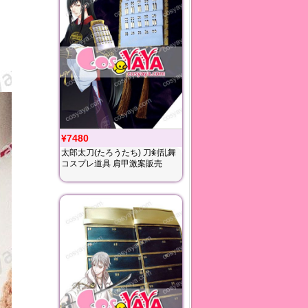
¥7480
太郎太刀(たろうたち) 刀剣乱舞
コスプレ道具 肩甲激案販売