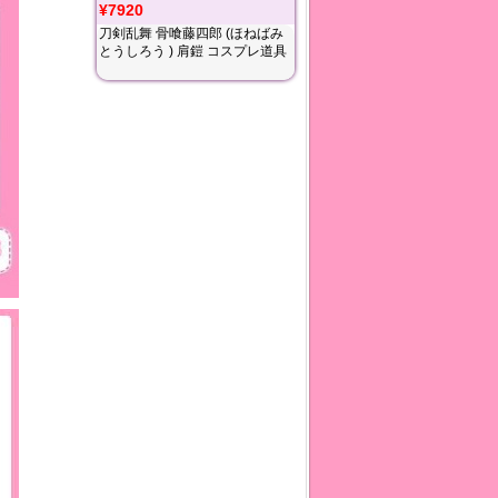
¥7920
刀剣乱舞 骨喰藤四郎 (ほねばみ
とうしろう ) 肩鎧 コスプレ道具