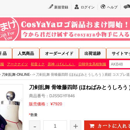
新規登録
ログイン
ヘルプ
新 品
人気商品
オーダーメイド
出荷追跡
サイトマ
制服
アークナイツ
初音ミク
原神（げんしん）
日韓学生高校制服
>
刀剣乱舞-ONLINE-
-> 刀剣乱舞 骨喰藤四郎 (ほねばみとうしろう ) 肩鎧 コスプレ
刀剣乱舞 骨喰藤四郎 (ほねばみとうしろう 
商品番号：DJSSGYF846
販売価格： ¥7920
*
数量
-
+