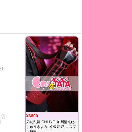
あし
¥6800
刀剣乱舞-ONLINE- 加州清光(か
しゅうきよみつ) 仮装 鎧 コスプ
レ肩甲