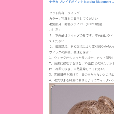
ナラカ ブレイドポイント Naraka Bladepoi
セット内容：ウィッグ
カラー：写真をご参考してください
毛髪部分：耐熱ファイバー(180℃耐熱)
ご注意：
１、本商品はウィッグのみです。本商品はウィ
てください。
２、撮影環境、ＰＣ環境により素材感や色合い
ウィッグの調整、整理と保管：
1、ウィッグがちょっと長い場合、カット調整
2、清潔に整理する場合、25度ほどの冷たい
け、冷風で吹き、自然乾燥してください。
3、直射日光を避けて、日の当たらないところ
4、毛先や形を綺麗に着れるようにウィッグハ