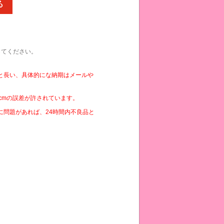
してください。
と長い、具体的にな納期はメールや
cmの誤差が許されています。
に問題があれば、24時間内不良品と