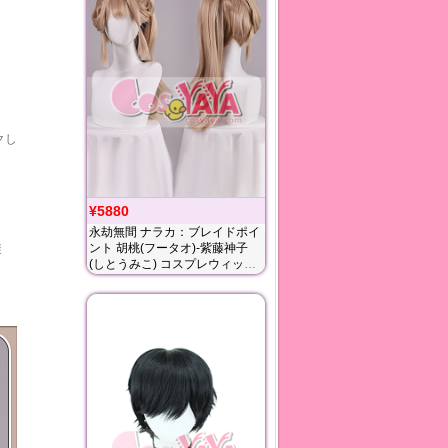
クし
¥5880
永劫無間 ナラカ：ブレイドポイ
ント 胡桃(フータオ)-紫藤神子
避
(しとうみこ) コスプレウィッグ
Cosyaya通販 送料無料