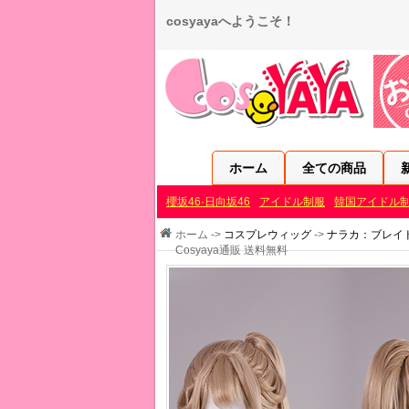
cosyayaへようこそ！
ホーム
全ての商品
櫻坂46·日向坂46
アイドル制服
韓国アイドル
ホーム ->
コスプレウィッグ
->
ナラカ：ブレイドポイン
Cosyaya通販 送料無料