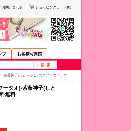
お問い合わせ
ショッピングカート(
0
)
ップ
お客様写真館
オ)-紫藤神子(しとうみこ) コスプレウィッグ
フータオ)-紫藤神子(しと
送料無料