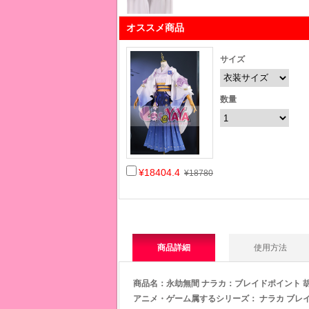
オススメ商品
サイズ
数量
¥18404.4
¥18780
商品詳細
使用方法
商品名：永劫無間 ナラカ：ブレイドポイント 胡
アニメ・ゲーム属するシリー
ズ：
ナラカ ブレイド