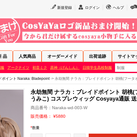
新規登録
ログイン
ヘルプ
新 品
人気商品
オーダーメイド
出荷追跡
サイトマ
制服
アークナイツ
初音ミク
原神（げんしん）
日韓学生高校制服
ト Naraka: Bladepoint
-> 永劫無間 ナラカ：ブレイドポイント 胡桃(フータ
永劫無間 ナラカ：ブレイドポイント 胡桃(
うみこ) コスプレウィッグ Cosyaya通販 
商品番号：Naraka-wd-003-W
販売価格： ¥5880
*
数量