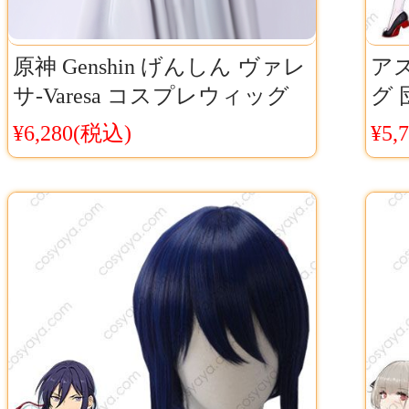
原神 Genshin げんしん ヴァレ
ア
サ-Varesa コスプレウィッグ
グ 
ネット付き 耐熱 cosplay
ス
¥6,280(税込)
¥5,
Cosyaya通販 送料無料
つ