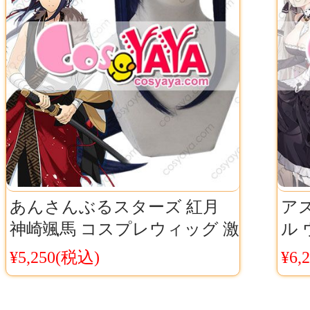
あんさんぶるスターズ 紅月
ア
神崎颯馬 コスプレウィッグ 激
ル 
安 汎用 耐熱 あんスタ 神崎 ウ
ヘ
¥5,250(税込)
¥6,
ィッグ
か