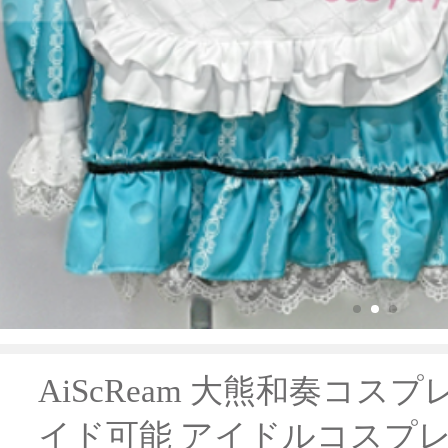
AiScReam 大熊和奏コス
イド可能 アイドルコスプ