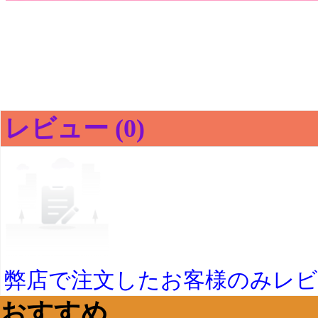
レビュー (0)
弊店で注文したお客様のみレ
おすすめ