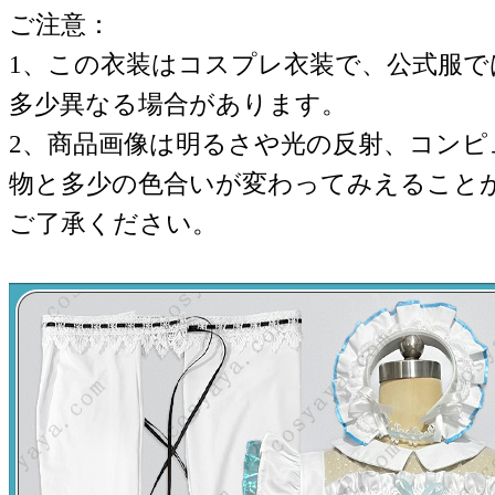
ご注意：
1、この衣装はコスプレ衣装で、公式服
多少異なる場合があります。
2、商品画像は明るさや光の反射、コンピ
物と多少の色合いが変わってみえること
ご了承ください。