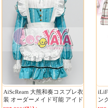
AiScReam 大熊和奏コスプレ衣
iL
装 オーダーメイド可能 アイド
ン
ルコスプレ衣装・実物写真
お