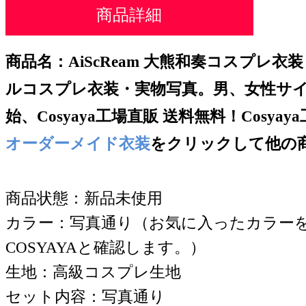
商品詳細
商品名
：
AiScReam 大熊和奏コスプレ
ルコスプレ衣装・実物写真。
男、女性サ
始、Cosyaya工場直販 送料無料！
Cosya
オーダーメイド衣装
をクリックして他の
商品状態：新品未使用
カラー：写真通り（お気に入ったカラー
COSYAYAと確認します。）
生地：高級コスプレ生地
セット内容：写真通り