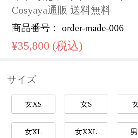
Cosyaya通販 送料無料
商品番号： order-made-006
¥35,800 (税込)
サイズ
女XS
女S
女XL
女XXL
男