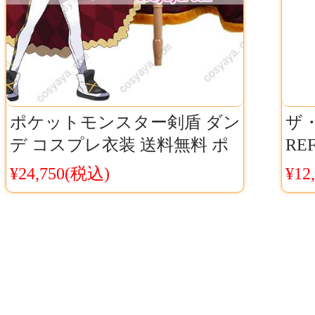
ポケットモンスター剣盾 ダン
ザ
デ コスプレ衣装 送料無料 ポ
RE
ケモン剣盾 ダンデ コスプレ
ァ
¥24,750(税込)
¥12