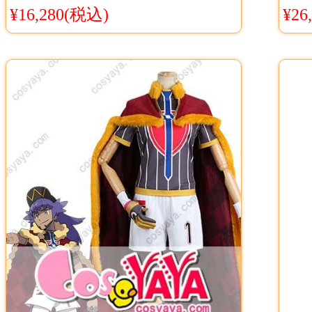
of Murder」 植物少女園 フィギ
スチ
¥16,280(税込)
¥26
ュア コスプレ衣装 礼装
販 