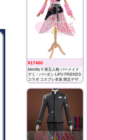
¥17400
Identity V 第五人格 バーメイド
デミ・バーボン LiPU FRiENDS
コラボ コスプレ衣装 限定デザイ
ンをイメージしたコスチューム
Cosyaya通販 送料無料