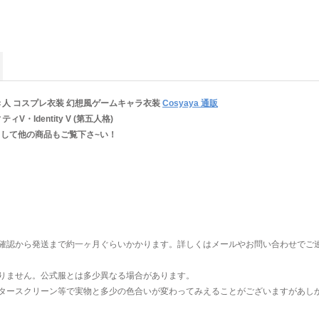
き人 コスプレ衣装 幻想風ゲームキャラ衣装
Cosyaya 通販
V・Identity V (第五人格)
して他の商品もご覧下さ~い！
確認から発送まで約一ヶ月ぐらいかかります。詳しくはメールやお問い合わせでご
りません。公式服とは多少異なる場合があります。
タースクリーン等で実物と多少の色合いが変わってみえることがございますがあし