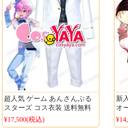
超人気 ゲーム あんさんぶる
新
スターズ コス衣装 送料無料
オ
姫宮 桃李 コスプレ衣装
霧島
¥17,500(税込)
¥14