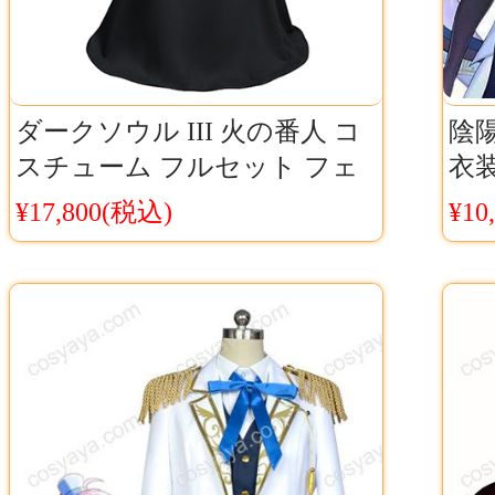
ダークソウル III 火の番人 コ
陰陽
スチューム フルセット フェ
衣装
イスベール付き ダークソウル
On
¥17,800(税込)
¥10
3 コスプレ服 Cosyaya通販 送
料無料