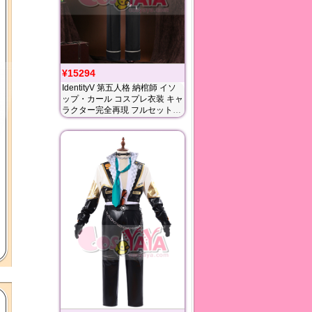
¥15294
IdentityV 第五人格 納棺師 イソ
ップ・カール コスプレ衣装 キャ
ラクター完全再現 フルセットコ
スチューム Cosyaya通販 送料無
料