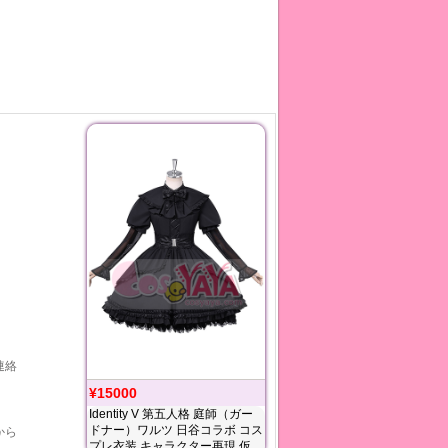
連絡
¥15000
Identity V 第五人格 庭師（ガー
ドナー）ワルツ 日谷コラボ コス
から
プレ衣装 キャラクター再現 仮装