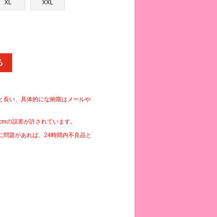
XL
XXL
と長い、具体的にな納期はメールや
cmの誤差が許されています。
に問題があれば、24時間内不良品と