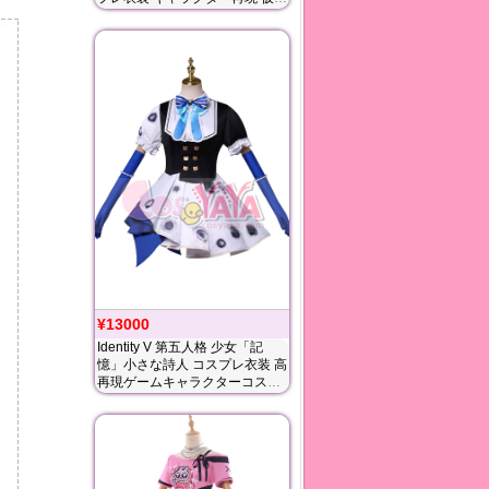
コスチュームCosyaya通販 送料
無料
¥13000
Identity V 第五人格 少女「記
憶」小さな詩人 コスプレ衣装 高
再現ゲームキャラクターコスチ
ューム 仮装セットCosyaya通販
送料無料