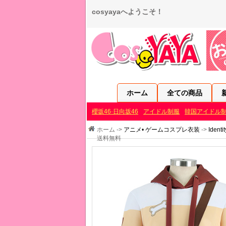
cosyayaへようこそ！
ホーム
全ての商品
櫻坂46·日向坂46
アイドル制服
韓国アイドル
ホーム ->
アニメ• ゲームコスプレ衣装
->
送料無料