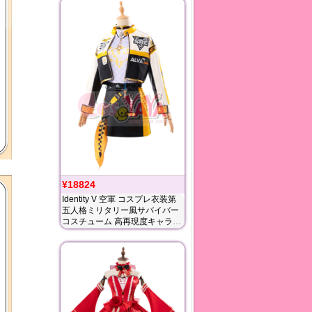
¥18824
Identity V 空軍 コスプレ衣装第
五人格ミリタリー風サバイバー
コスチューム 高再現度キャラク
ター衣装 Cosyaya通販 送料無料