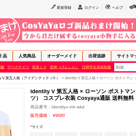
新規登録
ログイン
ヘルプ
新 品
人気商品
オーダーメイド
出荷追跡
サイトマ
制服
アークナイツ
初音ミク
原神（げんしん）
日韓学生高校制服
Identity V 第五人格‏（アイデンティティV ）
-> Identity V 第五人格 × ローソン ポス
Identity V 第五人格 × ローソン ポス
ツ） コスプレ衣装 Cosyaya通販 送料無料
商品番号：Identityv-mlr-wkd
販売価格： ¥9680
*
サイズ