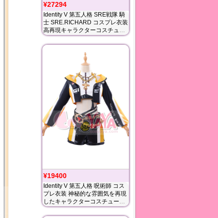
¥27294
Identity V 第五人格 SRE戦隊 騎
士 SRE.RICHARD コスプレ衣装
高再現キャラクターコスチュー
ム Cosyaya通販 送料無料
¥19400
Identity V 第五人格 呪術師 コス
プレ衣装 神秘的な雰囲気を再現
したキャラクターコスチューム
Cosyaya通販 送料無料