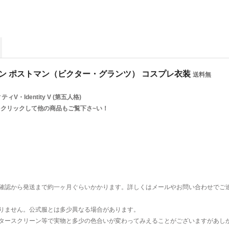
× ローソン ポストマン（ビクター・グランツ） コスプレ衣装
送料無
V・Identity V (第五人格)
をクリックして他の商品もご覧下さ~い！
確認から発送まで約一ヶ月ぐらいかかります。詳しくはメールやお問い合わせでご
りません。公式服とは多少異なる場合があります。
タースクリーン等で実物と多少の色合いが変わってみえることがございますがあし