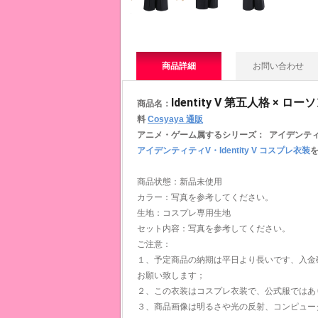
商品詳細
お問い合わせ
Identity V 第五人格 
商品名：
料
Cosyaya 通販
アニメ・ゲーム属するシリー
ズ： アイデンティティ
アイデンティティV・Identity V コスプレ衣装
商品状態：新品未使用
カラー：写真を参考してください。
生地：コスプレ専用生地
セット内容：写真を参考してください。
ご注意：
１、予定商品の納期は平日より長いです、入金
お願い致します；
２、この衣装はコスプレ衣装で、公式服ではあ
３、商品画像は明るさや光の反射、コンピュー