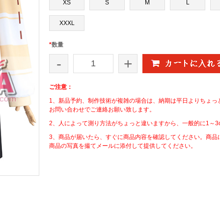
XS
S
M
L
XXXL
*
数量
-
+
ご注意：
1、新品予約、制作技術が複雑の場合は、納期は平日よりちょっ
お問い合わせでご連絡お願い致します。
2、人によって測り方法がちょっと違いますから、一般的に1～3
3、商品が届いたら、すぐに商品内容を確認してください。商品
商品の写真を撮てメールに添付して提供してください。