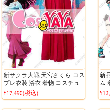
新サクラ大戦 天宮さくら コス
新品
プレ衣装 浴衣 着物 コスチュ
ム 
ーム サクラ大戦 天宮さくら
レ
¥17,490(税込)
¥12
袴 コス服