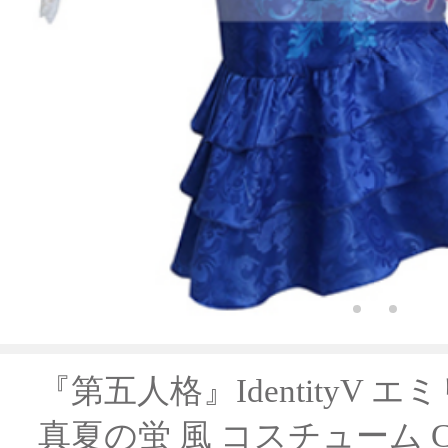
『第五人格』IdentityV 
真夏の蛍 風 コスチューム Co