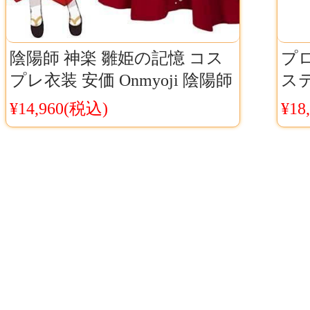
陰陽師 神楽 雛姫の記憶 コス
プ
プレ衣装 安価 Onmyoji 陰陽師
ステ
ゲーム 999日ログインボーナ
誇
¥14,960(税込)
¥18
ス 神楽 スキン
に 
コス
料