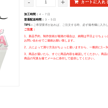
-
+
加工時間：
４－７日
普通配送時間：
３－５日
TIPS：
ご希望要求があれば、ご注文する時、必ず備考欄に入力
ご注意：
1、新品予約、制作技術が複雑の場合は、納期は平日よりちょっ
お問い合わせでご連絡お願い致します。
2、人によって測り方法がちょっと違いますから、一般的に1～3
3、商品が届いたら、すぐに商品内容を確認してください。商品
商品の写真を撮てメールに添付して提供してください。