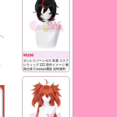
クし
¥5200
ゼンレスゾーンゼロ 朱鳶 コスプ
レウィッグ ZZZ 原作イメージ 耐
避
熱仕様 Cosyaya通販 送料無料