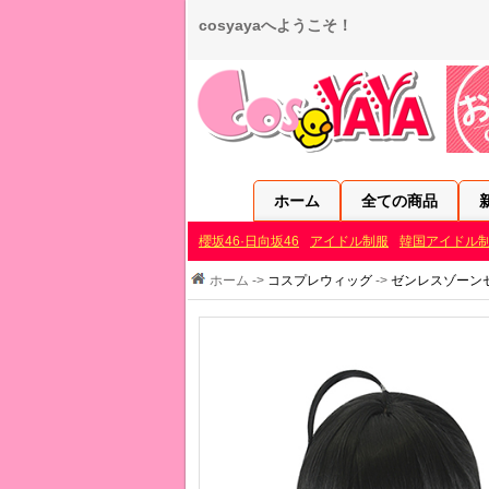
cosyayaへようこそ！
ホーム
全ての商品
櫻坂46·日向坂46
アイドル制服
韓国アイドル
ホーム ->
コスプレウィッグ
->
ゼンレスゾーン