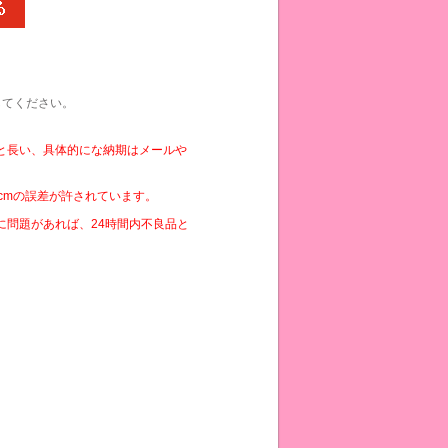
してください。
と長い、具体的にな納期はメールや
cmの誤差が許されています。
に問題があれば、24時間内不良品と