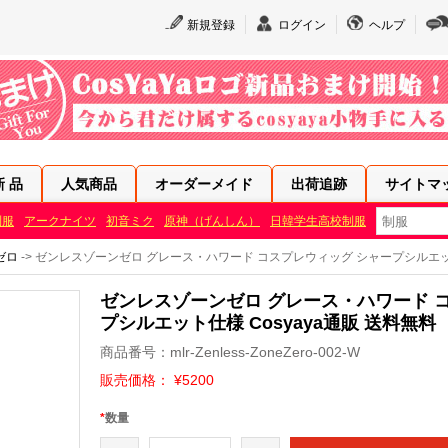
新規登録
ログイン
ヘルプ
新 品
人気商品
オーダーメイド
出荷追跡
サイトマ
制服
アークナイツ
初音ミク
原神（げんしん）
日韓学生高校制服
ゼロ
-> ゼンレスゾーンゼロ グレース・ハワード コスプレウィッグ シャープシルエット
ゼンレスゾーンゼロ グレース・ハワード 
プシルエット仕様 Cosyaya通販 送料無料
商品番号：mlr-Zenless-ZoneZero-002-W
販売価格： ¥5200
*
数量