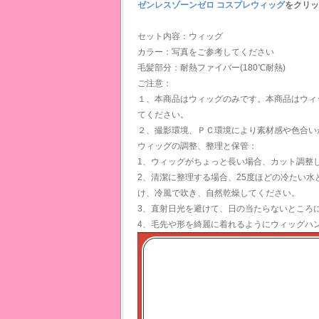
ゼンレスゾーンゼロ コスプレウィッグ
をクリッ
セット内容：ウィッグ
カラー：写真をご参考してください
毛髪部分：耐熱ファイバー(180℃耐熱)
ご注意：
１、本商品はウィッグのみです。本商品はウィ
てください。
２、撮影環境、ＰＣ環境により素材感や色合い
ウィッグの調整、整理と保管：
1、ウィッグがちょっと長い場合、カット調整
2、清潔に整理する場合、25度ほどの冷たい
け、冷風で吹き、自然乾燥してください。
3、直射日光を避けて、日の当たらないところ
4、毛先や形を綺麗に着れるようにウィッグハ