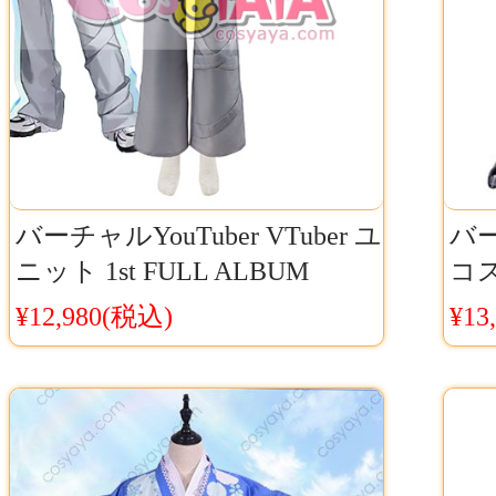
バーチャルYouTuber VTuber ユ
バー
ニット 1st FULL ALBUM
コ
『Overflow』 2周年記念衣装 加
タ
¥12,980(税込)
¥13
賀美ハヤト-かがみ はやと コ
ル 
スプレ衣装 コスチューム
Cosyaya通販 送料無料