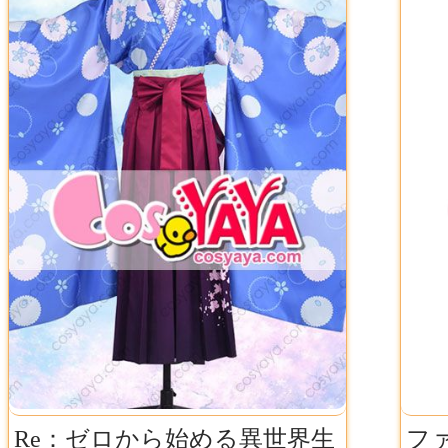
Re：ゼロから始める異世界生
フ