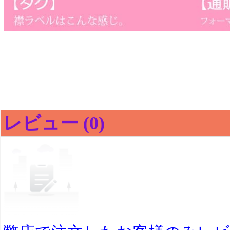
レビュー (0)