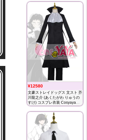
¥12580
文豪ストレイドッグス 文スト 芥
川龍之介 (あくたがわ りゅうの
すけ) コスプレ衣装 Cosyaya通
販 送料無料