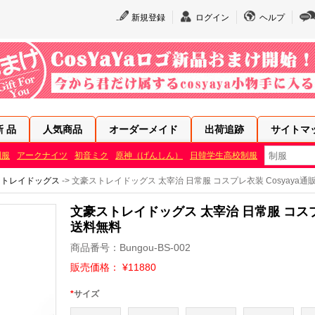
新規登録
ログイン
ヘルプ
新 品
人気商品
オーダーメイド
出荷追跡
サイトマ
制服
アークナイツ
初音ミク
原神（げんしん）
日韓学生高校制服
ストレイドッグス
-> 文豪ストレイドッグス 太宰治 日常服 コスプレ衣装 Cosyaya通
文豪ストレイドッグス 太宰治 日常服 コスプレ
送料無料
商品番号：Bungou-BS-002
販売価格： ¥11880
*
サイズ