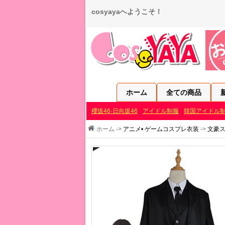
cosyayaへようこそ！
ホーム
全ての商品
櫻坂46·日向坂46
アイドル制服
韓国アイドル
ホーム ->
アニメ• ゲームコスプレ衣装
->
文豪