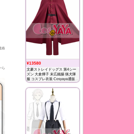
連絡
¥13580
から
文豪ストレイドッグス 第4シー
ズン 大倉燁子 末広鐵腸 猟犬隊
服 コスプレ衣装 Cosyaya通販
送料無料