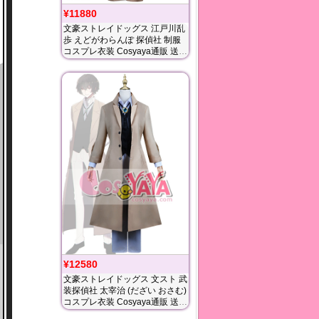
¥11880
文豪ストレイドッグス 江戸川乱
歩 えどがわらんぽ 探偵社 制服
コスプレ衣装 Cosyaya通販 送料
無料
¥12580
文豪ストレイドッグス 文スト 武
装探偵社 太宰治 (だざい おさむ)
コスプレ衣装 Cosyaya通販 送料
無料