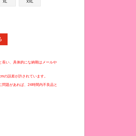
XL
XXL
と長い、具体的にな納期はメールや
cmの誤差が許されています。
に問題があれば、24時間内不良品と