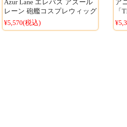
Azur Lane エレバス アズール
アニ
レーン 砲艦コスプレウィッグ
「T
艦B エレバス 変装カツラ wig
太
¥5,570(税込)
¥5,
ウ