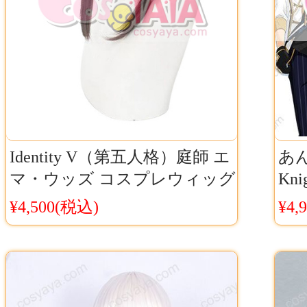
Identity V（第五人格）庭師 エ
あ
マ・ウッズ コスプレウィッグ
Kn
造形重視カット仕様 Cosyaya通
価 
¥4,500(税込)
¥4,
販 送料無料
プ