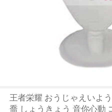
王者栄耀 おうじゃえいよう Hono
喬 しょうきょう 音你心動