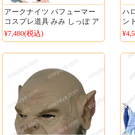
アークナイツ パフューマー
ハロ
コスプレ道具 みみ しっぽ ア
ント
クナイ ケモミミ コスチュー
イ
¥7,480(税込)
¥4,
ム コス小物