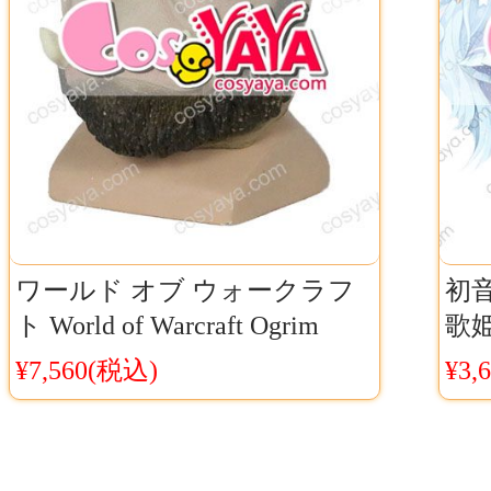
ワールド オブ ウォークラフ
初音
ト World of Warcraft Ogrim
歌
Doomhammer ハロウイン 仮装
コス
¥7,560(税込)
¥3,
コスプレマスク