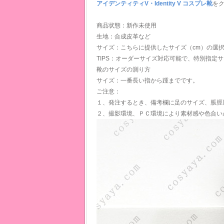
アイデンティティV・Identity V コスプレ靴
を
商品状態：新作未使用
生地：合成皮革など
サイズ：こちらに提供したサイズ（cm）の選
TIPS：オーダーサイズ対応可能で、特別指定
靴のサイズの測り方
サイズ：一番長い指から踵までです。
ご注意：
１、発注するとき、備考欄に足のサイズ、脹脛
２、撮影環境、ＰＣ環境により素材感や色合い