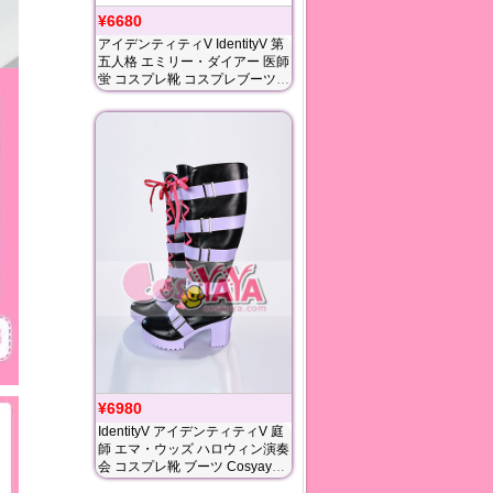
¥6680
アイデンティティV IdentityV 第
五人格 エミリー・ダイアー 医師
蛍 コスプレ靴 コスプレブーツ
Cosyaya通販 送料無料
¥6980
IdentityV アイデンティティV 庭
師 エマ・ウッズ ハロウィン演奏
会 コスプレ靴 ブーツ Cosyaya
通販 送料無料