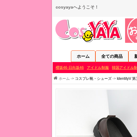
cosyayaへようこそ！
ホーム
全ての商品
櫻坂46·日向坂46
アイドル制服
韓国アイドル
ホーム ->
コスプレ靴・シューズ
->
IdentityV