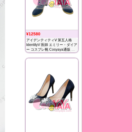
¥12580
アイデンティティⅤ 第五人格
IdentityV 医師 エミリー・ダイア
ー コスプレ靴 Cosyaya通販 送
料無料