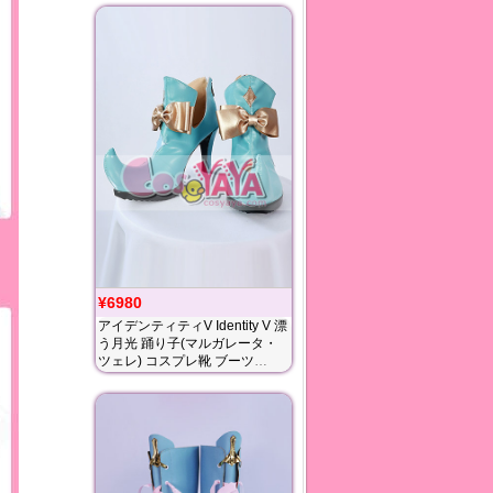
¥6980
アイデンティティV Identity V 漂
う月光 踊り子(マルガレータ・
ツェレ) コスプレ靴 ブーツ
Cosyaya通販 送料無料