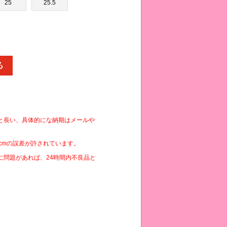
25
25.5
と長い、具体的にな納期はメールや
cmの誤差が許されています。
に問題があれば、24時間内不良品と