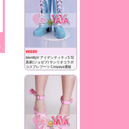
¥6680
IdentityV アイデンティティ5 写
真家(ジョゼフ) サンリオコラボ
コスプレブーツ Cosyaya通販 送
料無料