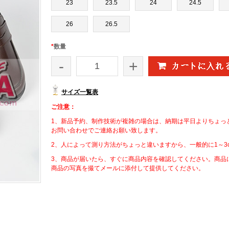
23
23.5
24
24.5
26
26.5
*
数量
-
+
サイズ一覧表
ご注意：
1、新品予約、制作技術が複雑の場合は、納期は平日よりちょっ
お問い合わせでご連絡お願い致します。
2、人によって測り方法がちょっと違いますから、一般的に1～3
3、商品が届いたら、すぐに商品内容を確認してください。商品
商品の写真を撮てメールに添付して提供してください。