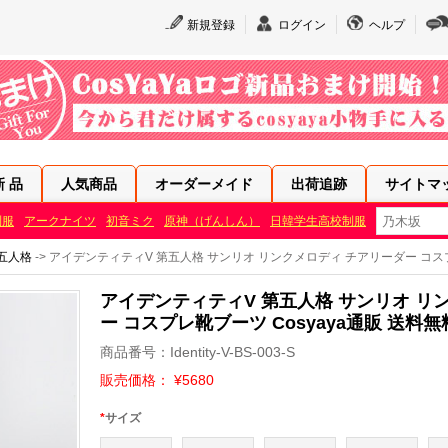
新規登録
ログイン
ヘルプ
新 品
人気商品
オーダーメイド
出荷追跡
サイトマ
制服
アークナイツ
初音ミク
原神（げんしん）
日韓学生高校制服
 第五人格
-> アイデンティティV 第五人格 サンリオ リンクメロディ チアリーダー コスプ
アイデンティティV 第五人格 サンリオ リ
ー コスプレ靴ブーツ Cosyaya通販 送料無
商品番号：Identity-V-BS-003-S
販売価格： ¥5680
*
サイズ