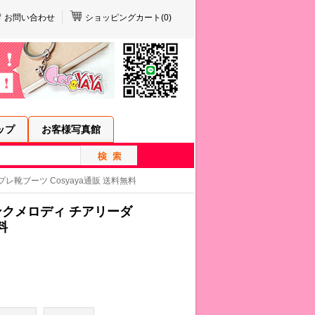
お問い合わせ
ショッピングカート(
0
)
ップ
お客様写真館
レ靴ブーツ Cosyaya通販 送料無料
ンクメロディ チアリーダ
料