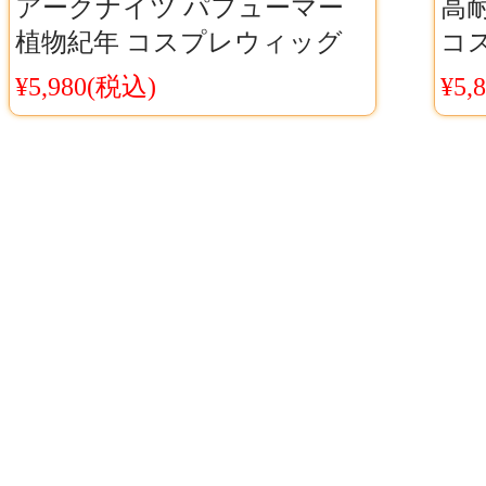
アークナイツ パフューマー
高耐熱
植物紀年 コスプレウィッグ
コ
アクナイ パフューマー ウィ
ん
¥5,980(税込)
¥5,
ッグ
らw