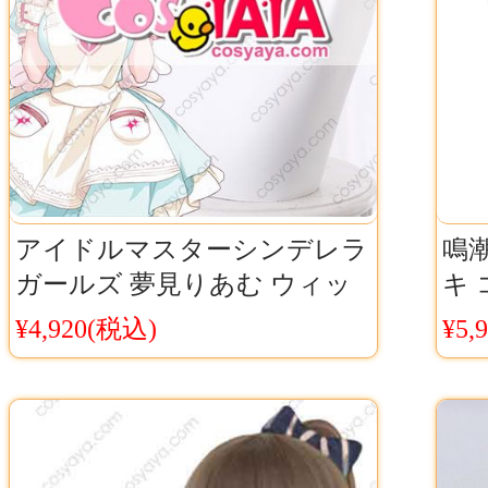
アイドルマスターシンデレラ
鳴潮
ガールズ 夢見りあむ ウィッ
キ
グ アイマス
様 
¥4,920(税込)
¥5,
THEiDOLIM@STER 夢見リア
通
ム コスプレウィッグ