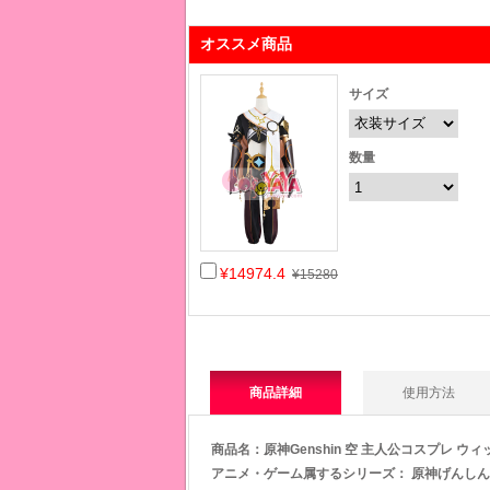
オススメ商品
サイズ
数量
¥14974.4
¥15280
商品詳細
使用方法
商品名：
原神Genshin 空 主人公コスプレ ウ
アニメ・ゲーム属するシリー
ズ： 原神げんしん 「 