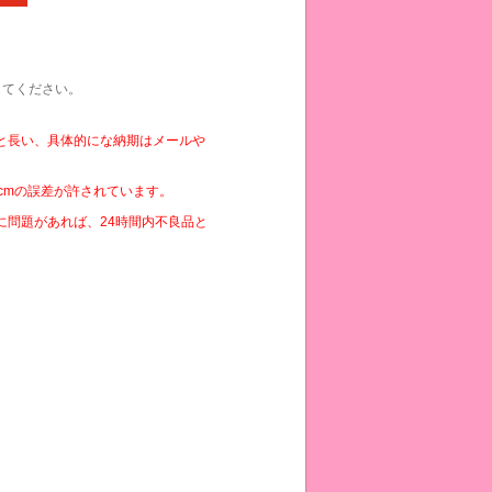
してください。
と長い、具体的にな納期はメールや
cmの誤差が許されています。
に問題があれば、24時間内不良品と