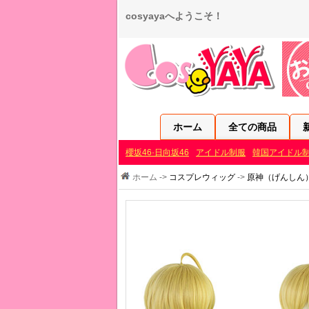
cosyayaへようこそ！
ホーム
全ての商品
櫻坂46·日向坂46
アイドル制服
韓国アイドル
ホーム ->
コスプレウィッグ
->
原神（げんしん