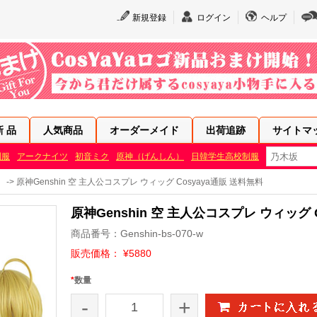
新規登録
ログイン
ヘルプ
新 品
人気商品
オーダーメイド
出荷追跡
サイトマ
制服
アークナイツ
初音ミク
原神（げんしん）
日韓学生高校制服
）
-> 原神Genshin 空 主人公コスプレ ウィッグ Cosyaya通販 送料無料
原神Genshin 空 主人公コスプレ ウィッグ 
商品番号：Genshin-bs-070-w
販売価格： ¥5880
*
数量
-
+