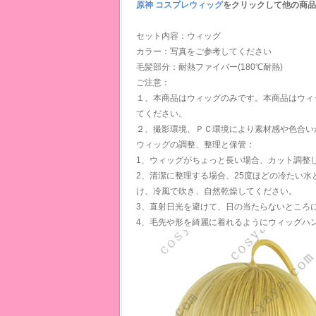
原神 コスプレウィッグ
をクリックして他の商品
セット内容：ウィッグ
カラー：写真をご参考してください
毛髪部分：耐熱ファイバー(180℃耐熱)
ご注意：
１、本商品はウィッグのみです。本商品はウィ
てください。
２、撮影環境、ＰＣ環境により素材感や色合い
ウィッグの調整、整理と保管：
1、ウィッグがちょっと長い場合、カット調整
2、清潔に整理する場合、25度ほどの冷たい
け、冷風で吹き、自然乾燥してください。
3、直射日光を避けて、日の当たらないところ
4、毛先や形を綺麗に着れるようにウィッグハ