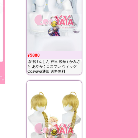
¥5880
原神げんしん 神里 綾華 ( かみさ
と あやか ) コスプレ ウィッグ
Cosyaya通販 送料無料