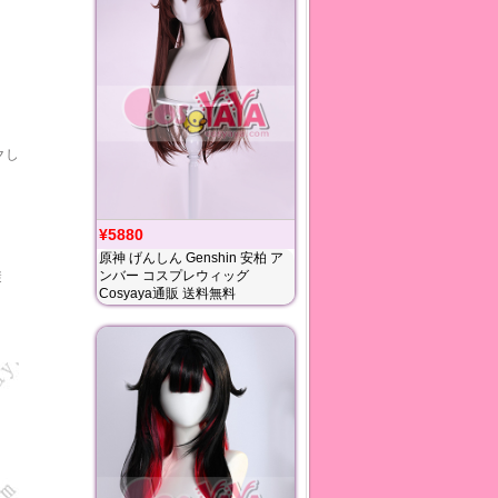
クし
¥5880
原神 げんしん Genshin 安柏 ア
ンバー コスプレウィッグ
避
Cosyaya通販 送料無料