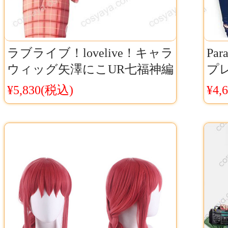
ラブライブ！lovelive！キャラ
Par
ウィッグ矢澤にこUR七福神編
プレ
天に感謝 カワイイコスプレウ
プ
¥5,830(税込)
¥4,
ィッグ
準
イ