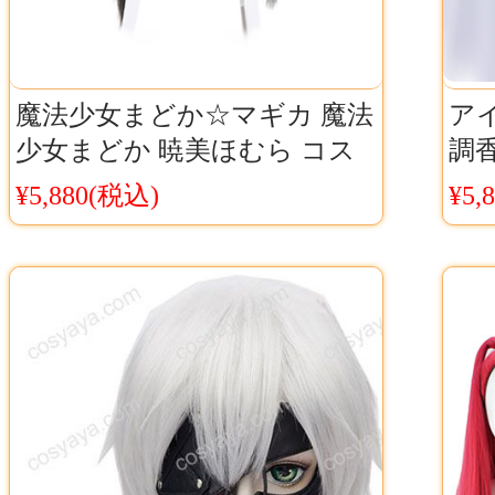
魔法少女まどか☆マギカ 魔法
アイ
少女まどか 暁美ほむら コス
調
プレウィッグ Cosyaya通販 送
ト 
¥5,880(税込)
¥5,
料無料
通