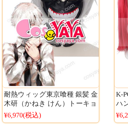
耐熱ウィッグ東京喰種 銀髪 金
K-
木研（かねき けん）トーキョ
ハン
ーグール カネキ ウィッグ・
スプ
¥6,970(税込)
¥6,
wig
送