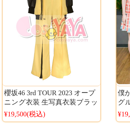
櫻坂46 3rd TOUR 2023 オープ
僕が
ニング衣装 生写真衣装ブラッ
グ
ク、イエロー 2スタイル通販
ェ
¥19,500(税込)
¥19