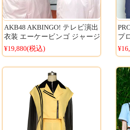
AKB48 AKBINGO! テレビ演出
PR
衣装 エーケービンゴ ジャージ
プロ
ー 運動服
ュ
¥19,880(税込)
¥16