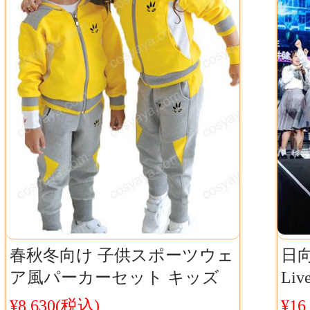
春秋冬向け 子供スポーツウェ
日向
ア風パーカーセット キッズ
Li
綿100％私服 ジャージ長袖
けや
¥8,630(税込)
¥16