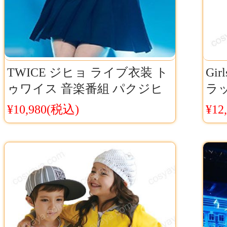
TWICE ジヒョ ライブ衣装 ト
Gir
ゥワイス 音楽番組 パクジヒ
ラ
ョ ダンス服 KPOP 制服衣装 韓
ー
¥10,980(税込)
¥12
国 JK