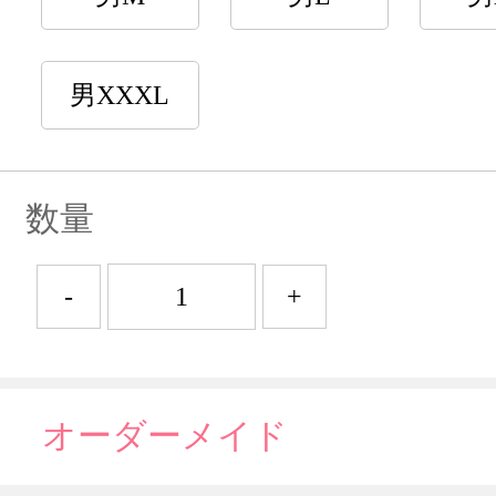
男XXXL
数量
-
+
オーダーメイド