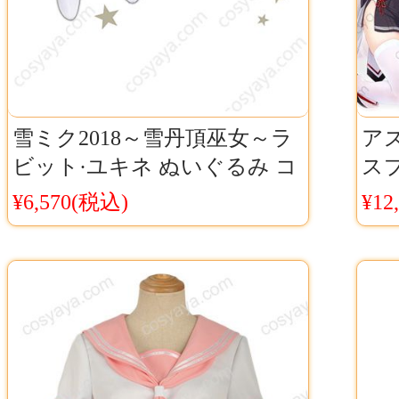
雪ミク2018～雪丹頂巫女～ラ
アズ
ビット·ユキネ ぬいぐるみ コ
ス
スプレ小物 かわいい ウサギ
コス
¥6,570(税込)
¥12