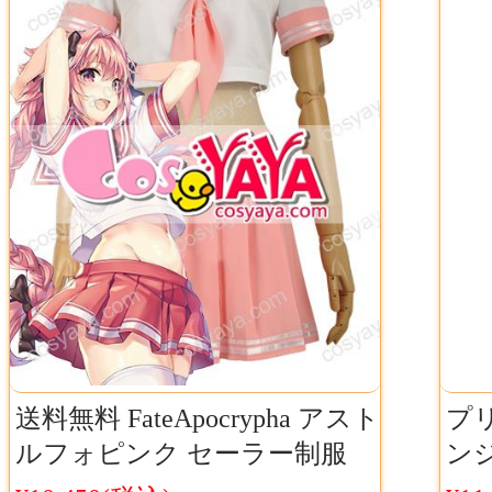
送料無料 FateApocrypha アスト
プ
ルフォピンク セーラー制服
ン
コスプレ衣装 セット
服衣装