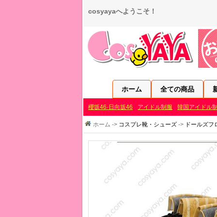
cosyayaへようこそ！
ホーム
全ての商品
櫻坂46·日向坂46
アイドル制服
韓国アイドル
ホーム ->
コスプレ靴・シューズ
->
ドールズフ