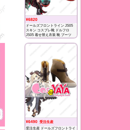
¥6820
ドールズフロントライン JS05
スキン コスプレ靴 ドルフロ
JS05 着せ替え衣装 靴 ブーツ
¥6490
受注生産
受注生産 ドールズフロントライ