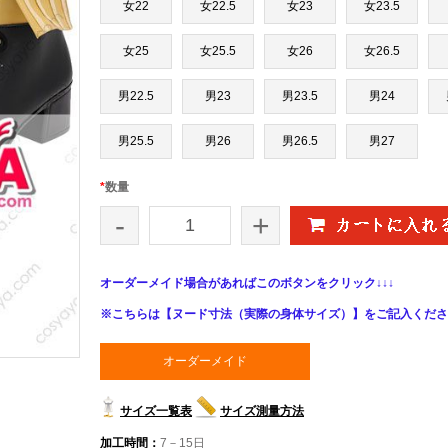
女22
女22.5
女23
女23.5
女25
女25.5
女26
女26.5
男22.5
男23
男23.5
男24
男25.5
男26
男26.5
男27
*
数量
-
+
オーダーメイド場合があればこのボタンをクリック↓↓↓
※こちらは【ヌード寸法（実際の身体サイズ）】をご記入くださ
オーダーメイド
サイズ一覧表
サイズ測量方法
加工時間：
7－15日