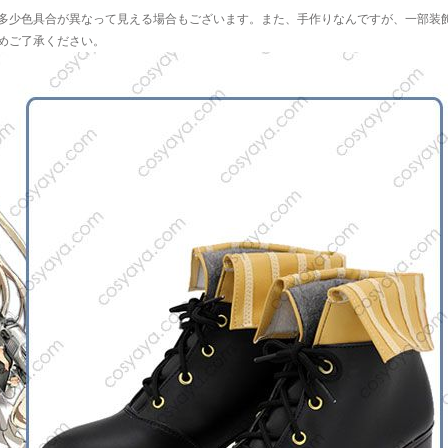
多少色具合が異なって見える場合もございます。また、手作りなんですが、一部装
めご了承ください。