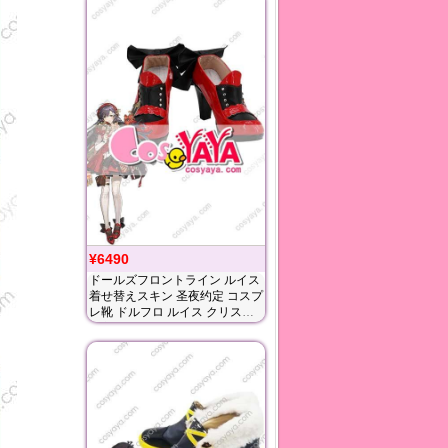
¥6490
ドールズフロントライン ルイス
着せ替えスキン 圣夜约定 コスプ
レ靴 ドルフロ ルイス クリスマ
ス衣装 コス靴