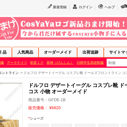
新規登録
ログイン
ヘルプ
新 品
人気商品
オーダーメイド
出荷追跡
サイトマ
制服
アークナイツ
初音ミク
原神（げんしん）
日韓学生高校制服
ロントライン
-> ドルフロ デザートイーグル コスプレ靴 ドールズフロントライン コ
ドルフロ デザートイーグル コスプレ靴 
コス 小物 オーダーメイド
商品番号：GFDE-1B
販売価格： ¥6820
*
シューズ