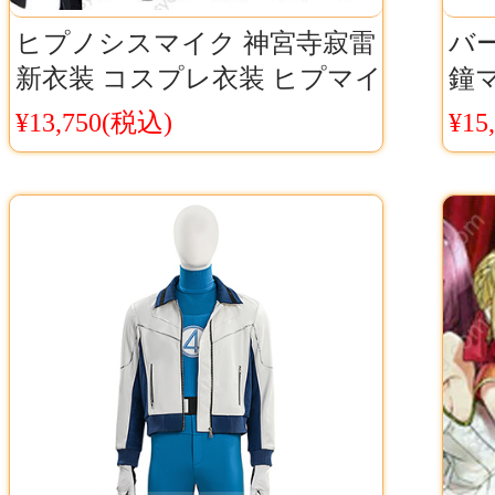
ヒプノシスマイク 神宮寺寂雷
バー
新衣装 コスプレ衣装 ヒプマイ
鐘
麻天狼 新衣装 寂雷 コスチュ
コス
¥13,750(税込)
¥15
ーム
料