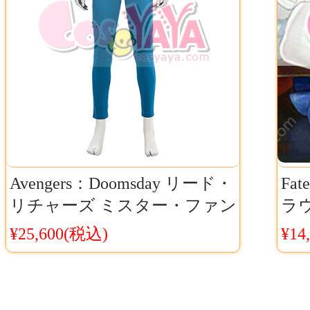
Avengers：Doomsday リード・
Fa
リチャーズ ミスター・ファン
ラ
タスティック コスプレ衣装
イナ
¥25,600(税込)
¥14
マーベル ヒーロースーツ 高品
チ
質版Cosyaya通販 送料無料