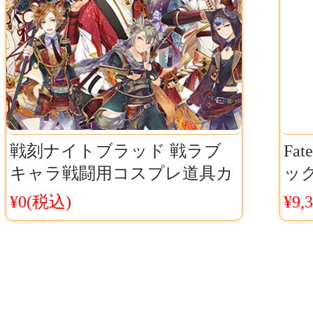
戦刻ナイトブラッド 戦ラブ
Fat
キャラ戦闘用コスプレ道具カ
ッグ
タナ オーダー対応可能
ー
¥0(税込)
¥9,