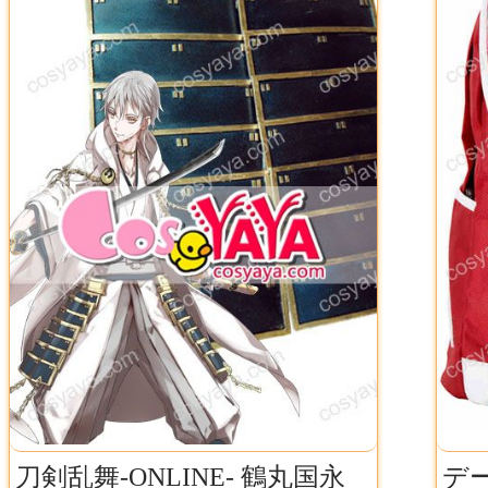
刀剣乱舞-ONLINE- 鶴丸国永
デ