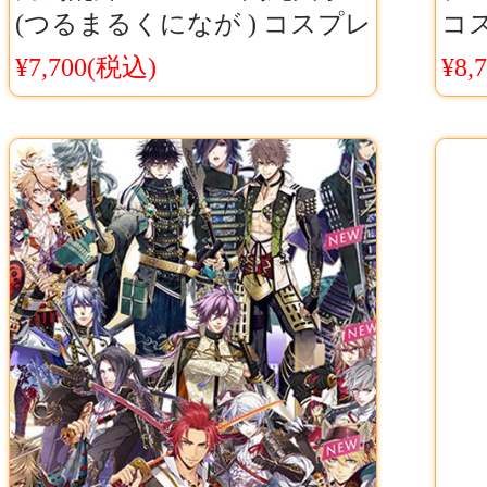
(つるまるくになが ) コスプレ
コ
道具 仮装 鎧 草摺
案 
¥7,700(税込)
¥8,
レ