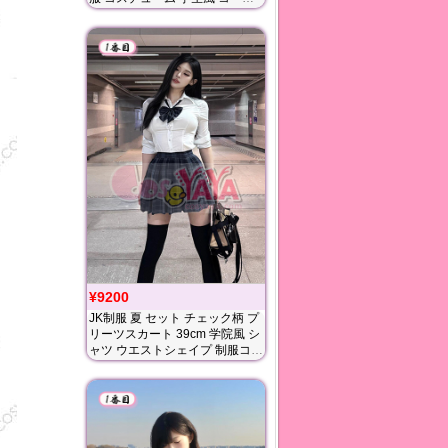
Cosyaya通販 送料無料
¥9200
JK制服 夏 セット チェック柄 プ
リーツスカート 39cm 学院風 シ
ャツ ウエストシェイプ 制服コス
チューム Cosyaya通販 送料無料