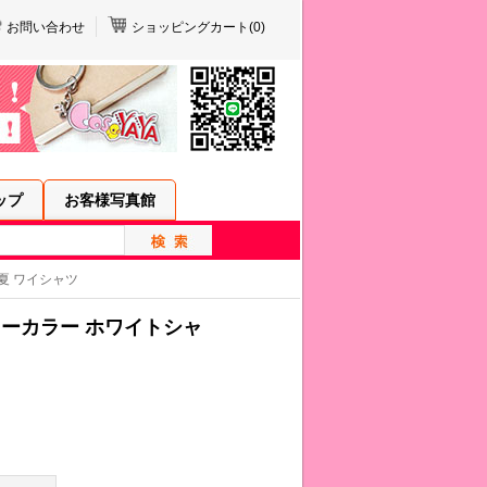
お問い合わせ
ショッピングカート(
0
)
ップ
お客様写真館
冬夏 ワイシャツ
ラーカラー ホワイトシャ