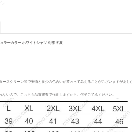
ギュラーカラー ホワイトシャツ 丸襟 冬夏
タースクリーン等で実物と多少の色合いが変わってみえることがございますがあし
れないので、こちらも品質審査で強化しますから、何卒ご了承ください。