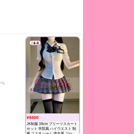
から
¥9400
JK制服 39cm プリーツスカート
セット 学院風 ハイウエスト 制
服 コスチューム 学生風 コーデ