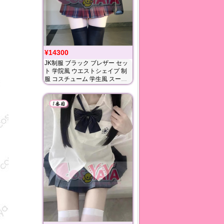
¥14300
JK制服 ブラック ブレザー セッ
ト 学院風 ウエストシェイプ 制
服 コスチューム 学生風 スーツ
Cosyaya通販 送料無料