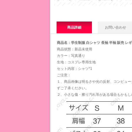
商品詳細
お問い合わせ
商品名：学生制服 白シャツ 長袖 半袖 販売 レ
商品状態：新品未使用
カラー：写真通り
生地：コスプレ専用生地
セット内容：シャツ*1
ご注意：
１、商品画像は明るさや光の反射、コンピュー
ずご了承ください。
２、小さな傷・擦り汚れ等がある場合もかもし