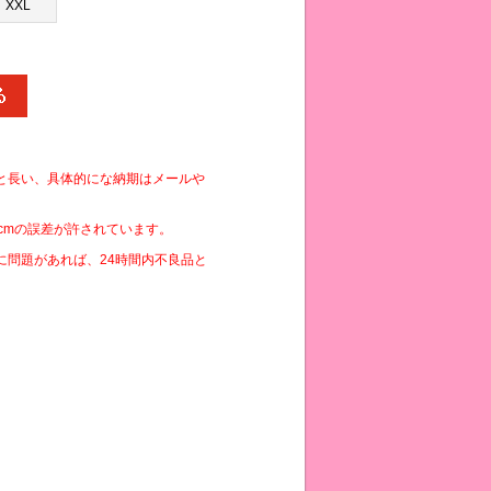
XXL
と長い、具体的にな納期はメールや
cmの誤差が許されています。
に問題があれば、24時間内不良品と