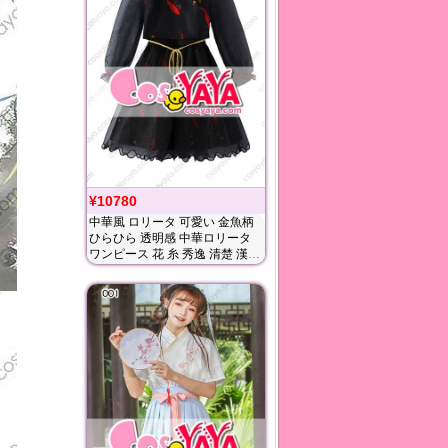
¥10780
中華風 ロリータ 可愛い 金魚柄
ひらひら 透明感 中華ロリータ
ワンピース 花 糸 秀逸 清楚 漢服
呉服 唐服