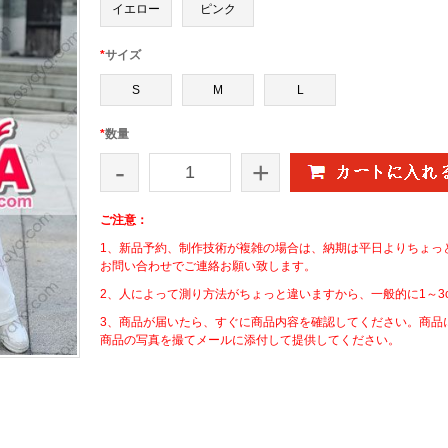
イエロー
ピンク
*
サイズ
S
M
L
*
数量
-
+
ご注意：
1、新品予約、制作技術が複雑の場合は、納期は平日よりちょっ
お問い合わせでご連絡お願い致します。
2、人によって測り方法がちょっと違いますから、一般的に1～3
3、商品が届いたら、すぐに商品内容を確認してください。商品
商品の写真を撮てメールに添付して提供してください。