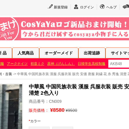
新規登録
ログイン
ヘルプ
新 品
人気商品
オーダーメイド
出荷追跡
サイトマ
制服
アークナイツ
初音ミク
原神（げんしん）
日韓学生高校制服
劇・古装
-> 中華風 中国民族衣装 漢服 呉服衣装 販売 安価 唐服 刺繍 花 糸 秀逸 清楚
中華風 中国民族衣装 漢服 呉服衣装 販売 安価
清楚 2色入り
商品番号：CN009
¥8580
販売価格：
¥9500
*
カラー