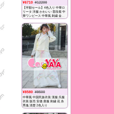
¥6710
¥12200
【半額セール】4色入り 中華ロ
リータ 洋服 かわいい 普段着 中
華ワンピース 中華風 刺繍 金魚
ふわふわ
¥8580
¥9500
中華風 中国民族衣装 漢服 呉服
衣装 販売 安価 唐服 刺繍 花 糸
秀逸 清楚 2色入り