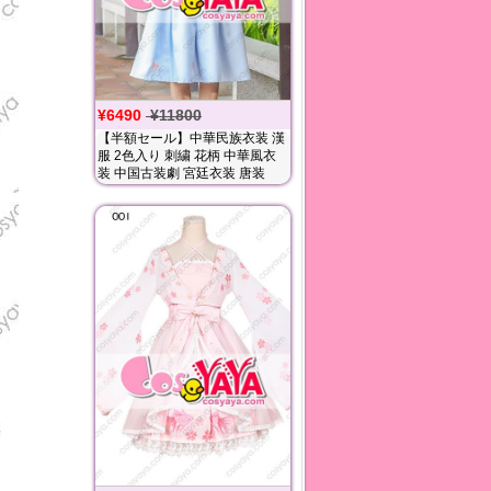
¥6490
¥11800
【半額セール】中華民族衣装 漢
服 2色入り 刺繍 花柄 中華風衣
装 中国古装劇 宮廷衣装 唐装