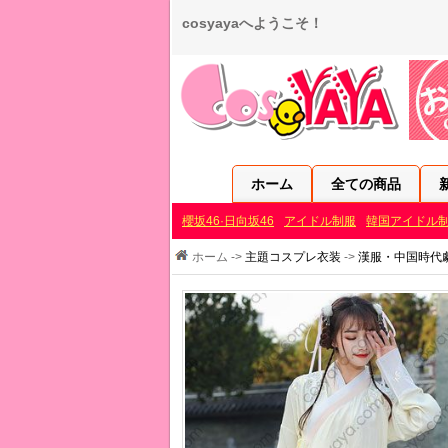
cosyayaへようこそ！
ホーム
全ての商品
櫻坂46·日向坂46
アイドル制服
韓国アイドル
ホーム ->
主題コスプレ衣装
->
漢服・中国時代