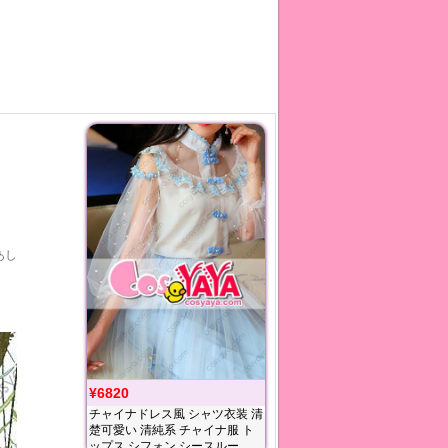
あし
¥6820
チャイナドレス風 シャツ衣装 清
楚可愛い 清純系 チャイナ服 ト
ップス シフォン シースルー 刺