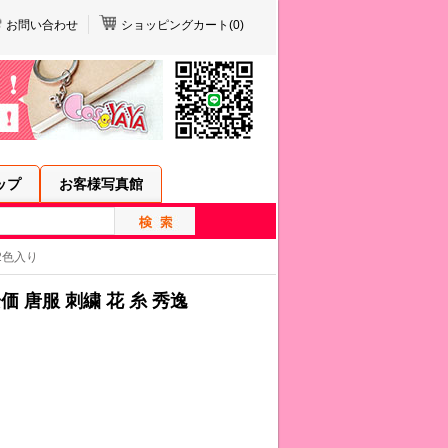
お問い合わせ
ショッピングカート(
0
)
ップ
お客様写真館
 2色入り
 唐服 刺繍 花 糸 秀逸