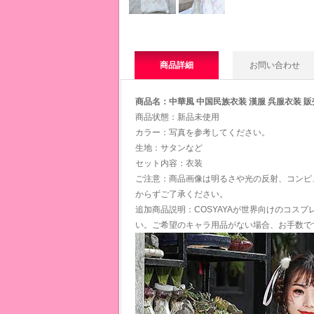
商品詳細
お問い合わせ
商品名：中華風 中国民族衣装 漢服 呉服衣装 販売 
商品状態：新品未使用
カラー：写真を参考してください。
生地：サタンなど
セット内容：衣装
ご注意：商品画像は明るさや光の反射、コンピ
からずご了承ください。
追加商品説明：COSYAYAが世界向けのコス
い。ご希望のキャラ用品がない場合、お手数で