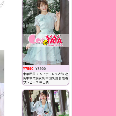
¥7590
¥8900
中華民国 チャイナドレス衣装 改
良中華民族衣装 中国民国 普段着
ワンピース 中山装