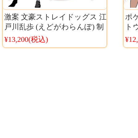
激案 文豪ストレイドッグス 江
ポ
戸川乱歩 (えどがわらんぽ) 制
ト
服風 コスプレ衣装
剣盾
¥13,200(税込)
¥12
ス