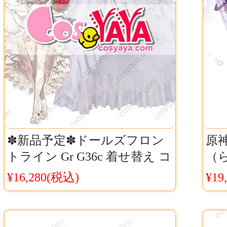
✽新品予定✽ドールズフロン
原神
トライン Gr G36c 着せ替え コ
（
スプレ衣装 ドルフロ G36c 花
プレ
¥16,280(税込)
¥19
嫁 ウェディングドレス
料