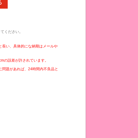
してください。
と長い、具体的にな納期はメールや
cmの誤差が許されています。
に問題があれば、24時間内不良品と