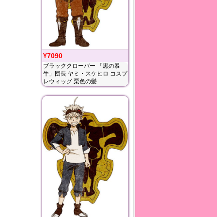
¥7090
ブラッククローバー 「黒の暴
牛」団長 ヤミ・スケヒロ コスプ
レウィッグ 栗色の髪