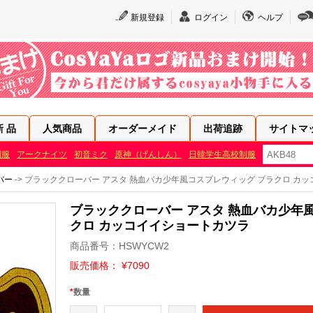
新規登録
ログイン
ヘルプ
新 品
人気商品
オーダーメイド
出荷追跡
サイトマ
制服
アークナイツ
初音ミク
原神（げんしん）
日韓学生高校制服
バー
-> ブラッククローバー アスタ 熱血バカ少年風コスプレウィッグ ブラクロ カ
ブラッククローバー アスタ 熱血バカ少年
クロ カッコイイショートカツラ
商品番号：HSWYCW2
販売価格： ¥7090
*
数量