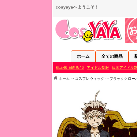
cosyayaへようこそ！
ホーム
全ての商品
櫻坂46·日向坂46
アイドル制服
韓国アイドル
ホーム ->
コスプレウィッグ
->
ブラッククロー