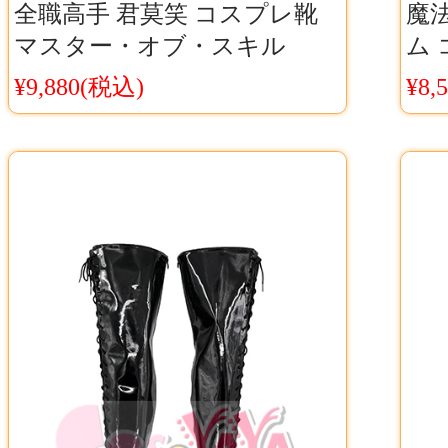
全職高手 君莫笑 コスプレ靴
魔
マスター・オブ・スキル
ム
cosplayブーツ キャラクター再
ター
¥9,880(税込)
¥8,
現コスプレシューズCosyaya通
シュ
販 送料無料
送