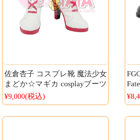
佐倉杏子 コスプレ靴 魔法少女
FG
まどか☆マギカ cosplayブーツ
Fat
キャラクター風コスプレシュ
プ
¥9,000(税込)
¥8,
ーズCosyaya通販 送料無料
CO
無