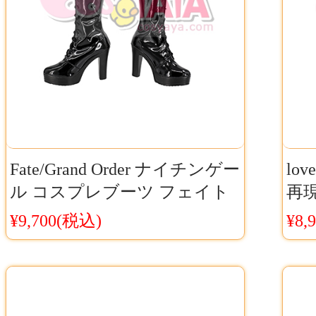
Fate/Grand Order ナイチンゲー
lo
ル コスプレブーツ フェイト
再
GO キャラクター風コスプレ
ベ
¥9,700(税込)
¥8,
靴 高再現COSシューズCosyaya
Co
通販 送料無料