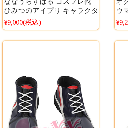
ななうらすばる コスプレ靴
オ
ひみつのアイプリ キャラクタ
ウ
ーイメージシューズ 華やかデ
用
¥9,000(税込)
¥9,
ザインモデルCosyaya通販 送
シュ
料無料