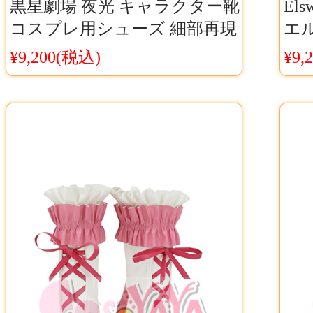
黒星劇場 夜光 キャラクター靴
El
コスプレ用シューズ 細部再現
エ
モデル カスタム対応可能
C
¥9,200(税込)
¥9,
Cosyaya通販 送料無料
ュー