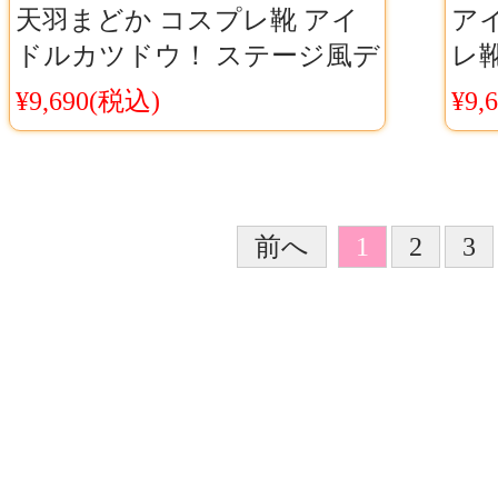
天羽まどか コスプレ靴 アイ
ア
ドルカツドウ！ ステージ風デ
レ
ザイン再現 コスチューム用シ
対応
¥9,690(税込)
¥9,
ューズCosyaya通販 送料無料
ツC
前へ
1
2
3