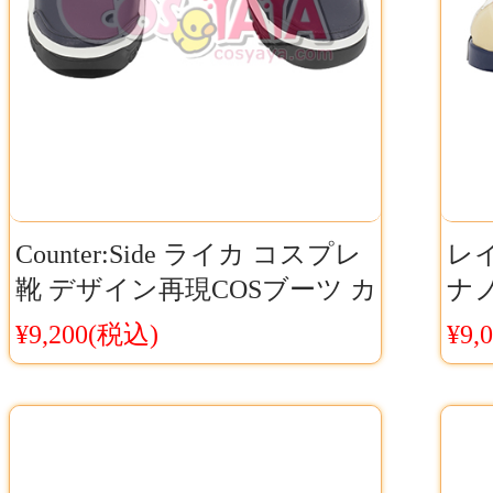
Counter:Side ライカ コスプレ
レ
靴 デザイン再現COSブーツ カ
ナノ
ウンターサイド専用キャラク
ャ
¥9,200(税込)
¥9,
ターシューズCosyaya通販 送
ルC
料無料