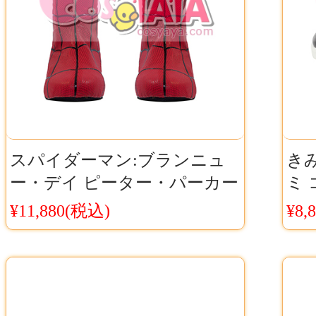
スパイダーマン:ブランニュ
き
ー・デイ ピーター・パーカー
ミ 
コスプレ靴 ブーツ Cosyaya通
キ
¥11,880(税込)
¥8,
販 送料無料
ーズ