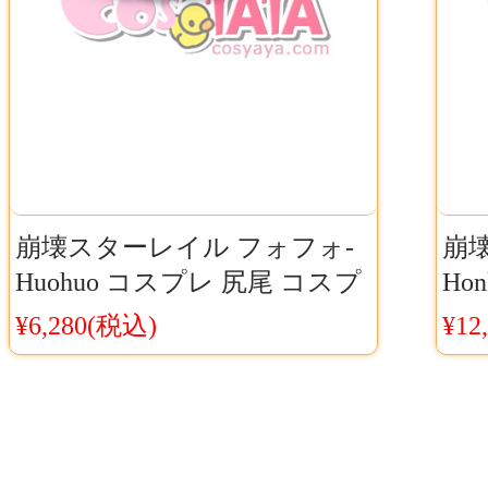
崩壊スターレイル フォフォ-
崩
Huohuo コスプレ 尻尾 コスプ
Hon
レ 道具 Cosyaya通販 送料無料
Hu
¥6,280(税込)
¥12
ラッ