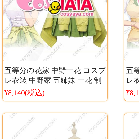
五等分の花嫁 中野一花 コスプ
五
レ衣装 中野家 五姉妹 一花 制
レ衣
服 コスチューム
コ
¥8,140(税込)
¥8,