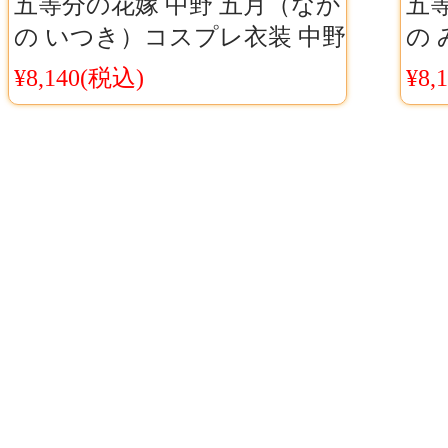
五等分の花嫁 中野 五月（なか
五
の いつき）コスプレ衣装 中野
の
家 五姉妹 五月 制服
五姉
¥8,140(税込)
¥8,