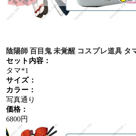
陰陽師 百目鬼 未覚醒 コスプレ道具 タ
セット内容：
タマ*1
サイズ：
カラー：
写真通り
価格：
6800円