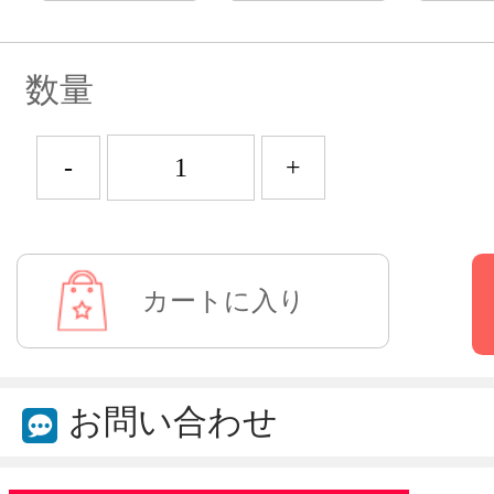
数量
-
+
お問い合わせ