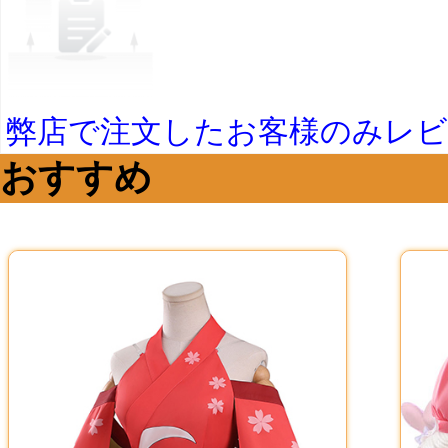
弊店で注文したお客様のみレ
おすすめ