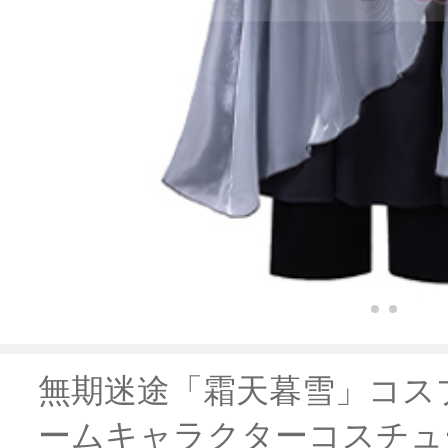
無期迷途「霜天暮雪」コス
ームキャラクターコスチュー