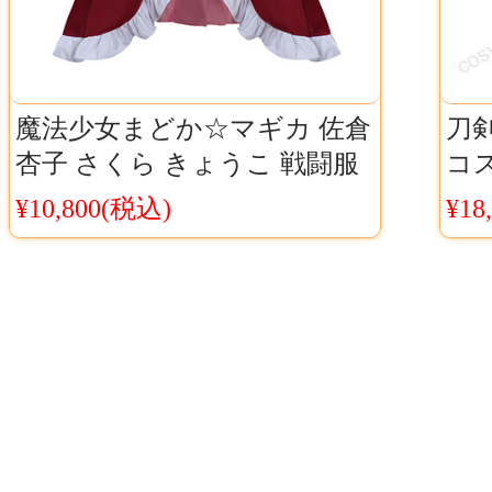
魔法少女まどか☆マギカ 佐倉
刀
杏子 さくら きょうこ 戦闘服
コ
コスプレ衣装 Cosyaya通販 送
オ
¥10,800(税込)
¥18
料無料