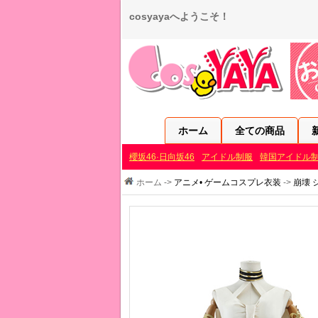
cosyayaへようこそ！
ホーム
全ての商品
櫻坂46·日向坂46
アイドル制服
韓国アイドル
ホーム ->
アニメ• ゲームコスプレ衣装
->
崩壊 