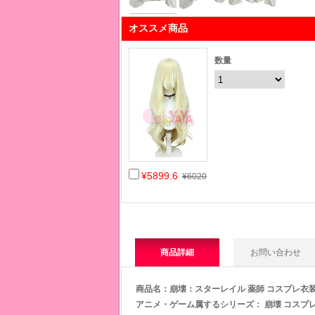
オススメ商品
数量
¥5899.6
¥6020
商品詳細
お問い合わせ
商品名：
崩壊：スターレイル 薬師 コスプレ衣装
アニメ・ゲーム属するシリー
ズ： 崩壊
コスプ