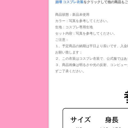
崩壊 コスプレ衣装
をクリックして他の商品もご
商品状態：新品未使用
カラー：写真を参考してください。
生地：コスプレ専用生地
セット内容：写真を参考してください。
ご注意：
１、予定商品の納期は平日より長いです、入金
お願い致します；
２、この衣装はコスプレ衣装で、公式服ではあ
３、商品画像は明るさや光の反射、コンピュー
ずご了承ください。