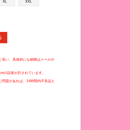
XL
XXL
と長い、具体的にな納期はメールや
cmの誤差が許されています。
に問題があれば、24時間内不良品と