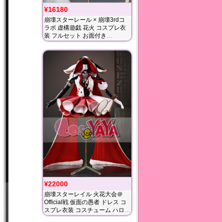
¥16180
崩壊スターレール × 崩壊3rdコ
ラボ 虚構遊戯 花火 コスプレ衣
装 フルセット お面付き
Cosyaya通販 送料無料
¥22000
崩壊スターレイル 火花大会＠
Official戦 仮面の愚者 ドレス コ
スプレ衣装 コスチューム ハロウ
ィン Cosyaya通販 送料無料