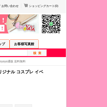
お問い合わせ
ショッピングカート(
0
)
ップ
お客様写真館
yaya通販 送料無料
リジナル コスプレ イベ