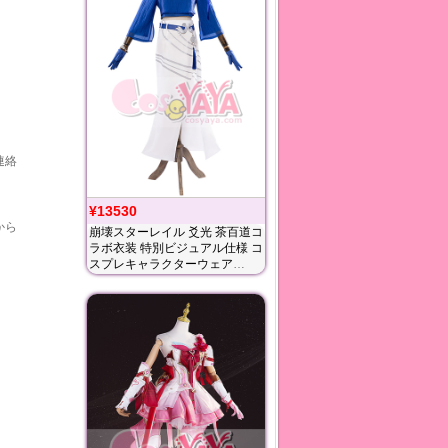
連絡
¥13530
から
崩壊スターレイル 爻光 茶百道コ
ラボ衣装 特別ビジュアル仕様 コ
スプレキャラクターウェア
Cosyaya通販 送料無料