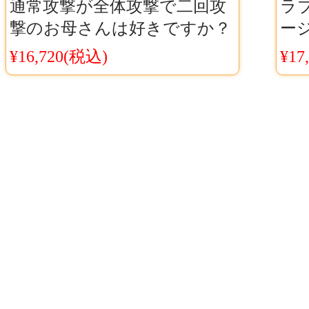
通常攻撃が全体攻撃で二回攻
ラブ
撃のお母さんは好きですか？
ージ
大好真々子 コスプレ衣装 お母
装
¥16,720(税込)
¥17
すき 真々子 コス服