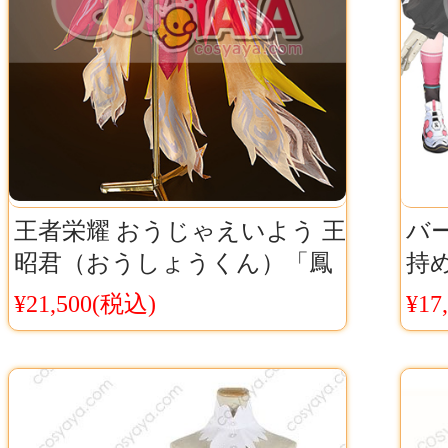
王者栄耀 おうじゃえいよう 王
バー
昭君（おうしょうくん）「鳳
持
凰于飛」コスプレ衣装 フルセ
ウィ
¥21,500(税込)
¥17
ット Cosyaya通販 送料無料
Co