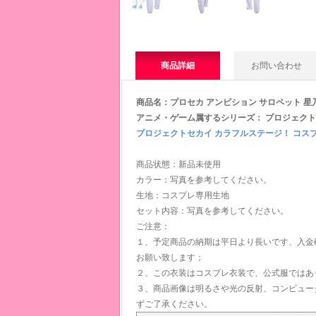
商品詳細
お問い合わせ
商品名：
プロセカ アンビション サロペット 星
アニメ・ゲーム属するシリー
ズ： プロジェク
プロジェクトセカイ カラフルステージ！ コス
商品状態：新品未使用
カラー：写真を参考してください。
生地：コスプレ専用生地
セット内容：写真を参考してください。
ご注意：
１、予定商品の納期は平日より長いです、入金
お願い致します；
２、この衣装はコスプレ衣装で、公式服ではあ
３、商品画像は明るさや光の反射、コンピュー
ずご了承ください。