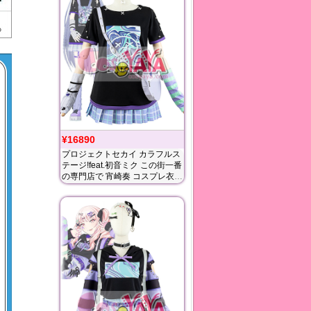
¥16890
プロジェクトセカイ カラフルス
テージ!feat.初音ミク この街一番
の専門店で 宵崎奏 コスプレ衣装
Cosyaya通販 送料無料