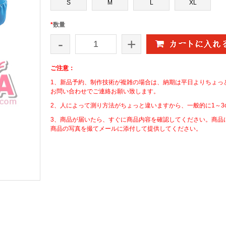
S
M
L
XL
*
数量
-
+
ご注意：
1、新品予約、制作技術が複雑の場合は、納期は平日よりちょっ
お問い合わせでご連絡お願い致します。
2、人によって測り方法がちょっと違いますから、一般的に1～3
3、商品が届いたら、すぐに商品内容を確認してください。商品
商品の写真を撮てメールに添付して提供してください。