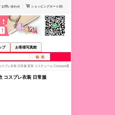
お問い合わせ
ショッピングカート(
0
)
ップ
お客様写真館
スプレ衣装 日常服 変装 コスチューム Cosyaya通
歌 コスプレ衣装 日常服