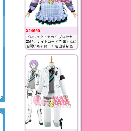
¥24690
プロジェクトセカイ プロセカ
25時、ナイトコードで 弟くんに
も聞いちゃおー！ 暁山瑞希 あき
やまみずき コスプレ衣装
Cosyaya通販 送料無料