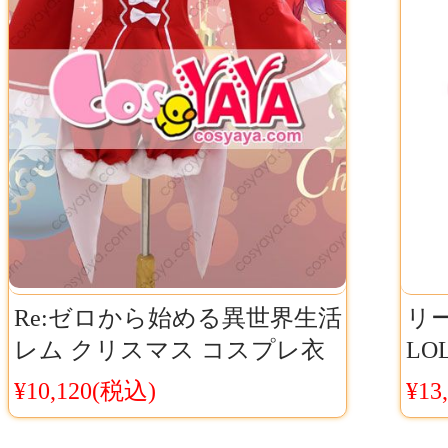
Re:ゼロから始める異世界生活
リ
レム クリスマス コスプレ衣
LO
装 リゼロ レムりん レッドメ
鋼
¥10,120(税込)
¥13
イド服
コス
料