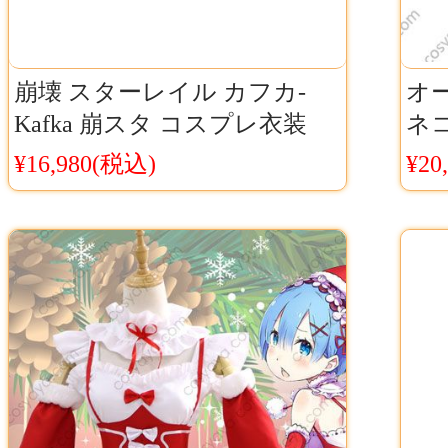
崩壊 スターレイル カフカ-
オー
Kafka 崩スタ コスプレ衣装
ネ
Cosyaya通販 送料無料
ov
¥16,980(税込)
¥20